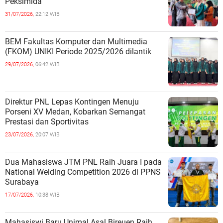
Peksimida
31/07/2026,
22:12 WIB
BEM Fakultas Komputer dan Multimedia
(FKOM) UNIKI Periode 2025/2026 dilantik
29/07/2026,
06:42 WIB
Direktur PNL Lepas Kontingen Menuju
Porseni XV Medan, Kobarkan Semangat
Prestasi dan Sportivitas
23/07/2026,
20:07 WIB
Dua Mahasiswa JTM PNL Raih Juara I pada
National Welding Competition 2026 di PPNS
Surabaya
17/07/2026,
10:38 WIB
Mahasiswi Baru Unimal Asal Bireuen Raih