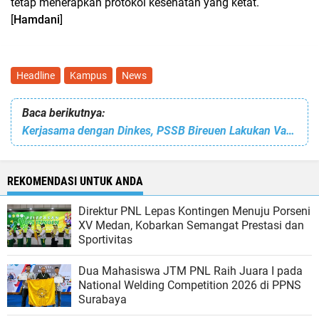
tetap menerapkan protokol kesehatan yang ketat.
[
Hamdani
]
Headline
Kampus
News
Baca berikutnya:
Kerjasama dengan Dinkes, PSSB Bireuen Lakukan Vaksin untuk Tim Liga 3
REKOMENDASI UNTUK ANDA
Direktur PNL Lepas Kontingen Menuju Porseni
XV Medan, Kobarkan Semangat Prestasi dan
Sportivitas
Dua Mahasiswa JTM PNL Raih Juara I pada
National Welding Competition 2026 di PPNS
Surabaya