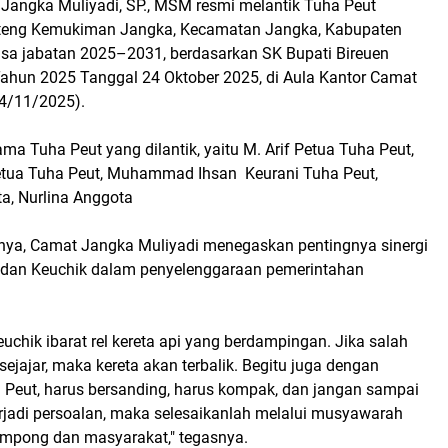
angka Muliyadi, SP., MSM resmi melantik Tuha Peut
eng Kemukiman Jangka, Kecamatan Jangka, Kabupaten
asa jabatan 2025–2031, berdasarkan SK Bupati Bireuen
hun 2025 Tanggal 24 Oktober 2025, di Aula Kantor Camat
4/11/2025).
 Tuha Peut yang dilantik, yaitu M. Arif Petua Tuha Peut,
etua Tuha Peut, Muhammad Ihsan Keurani Tuha Peut,
a, Nurlina Anggota
ya, Camat Jangka Muliyadi menegaskan pentingnya sinergi
 dan Keuchik dalam penyelenggaraan pemerintahan
uchik ibarat rel kereta api yang berdampingan. Jika salah
i sejajar, maka kereta akan terbalik. Begitu juga dengan
 Peut, harus bersanding, harus kompak, dan jangan sampai
terjadi persoalan, maka selesaikanlah melalui musyawarah
mpong dan masyarakat," tegasnya.