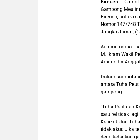
Bireuen
— Camat J
Gampong Meulint
Bireuen, untuk m
Nomor 147/748 Ta
Jangka Jumat, (1
Adapun nama–nama
M. Ikram Wakil P
Amiruddin Anggot
Dalam sambutann
antara Tuha Peut
gampong.
"Tuha Peut dan Ke
satu rel tidak lag
Keuchik dan Tuha
tidak akur. Jika 
demi kebaikan ga