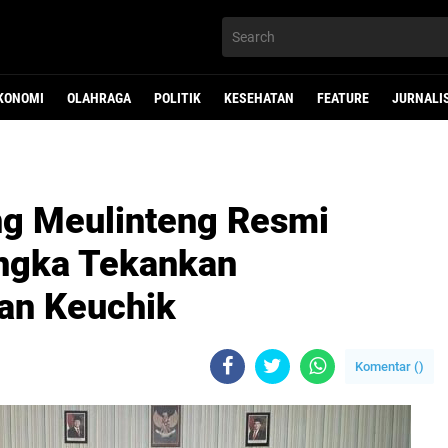
KONOMI
OLAHRAGA
POLITIK
KESEHATAN
FEATURE
JURNALI
g Meulinteng Resmi
angka Tekankan
an Keuchik
Komentar (
)