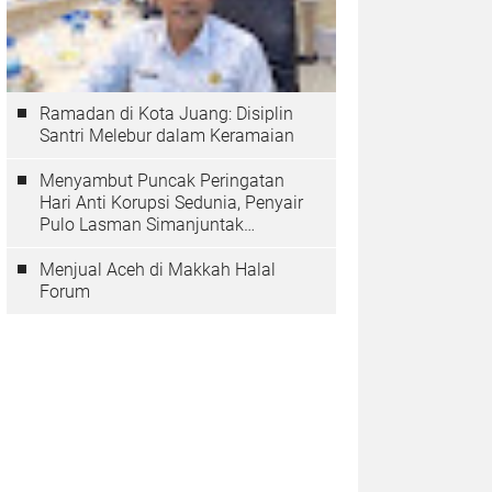
Ramadan di Kota Juang: Disiplin
Santri Melebur dalam Keramaian
Menyambut Puncak Peringatan
Hari Anti Korupsi Sedunia, Penyair
Pulo Lasman Simanjuntak
Menurunkan Tiga Sajak Soroti
Korupsi di Indonesia
Menjual Aceh di Makkah Halal
Forum