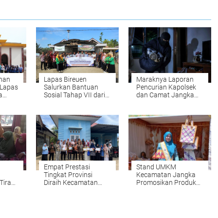
han
Lapas Bireuen
Maraknya Laporan
 Lapas
Salurkan Bantuan
Pencurian Kapolsek
a
Sosial Tahap VII dari
dan Camat Jangka
elar
Kanwil Ditjenpas Aceh
Imbau Warga
kepada Pengungsi
Tingkatkan
Banjir Desa Blang
Kewaspadaan
Panjoe
Empat Prestasi
Stand UMKM
Tingkat Provinsi
Kecamatan Jangka
 Tiram
Diraih Kecamatan
Promosikan Produk
 Kuta
Jangka, DPMGPKB
Unggulan pada HUT
Bireuen Serahkan
ke-46 Dekranasda
Penghargaan kepada
dan HKG PKK ke-54
UPTD KB dan Kader
Tahun 2026