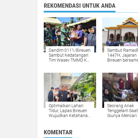
REKOMENDASI UNTUK ANDA
Dandim 0111/Bireuen
Sambut Ramad
Sambut Kedatangan
1447H, Jajaran
Tim Wasev TMMD Ke-
Bireuen bersam
127 TA 2026
Warga Binaan G
Gotong Royong
Tempat Ibadah
Optimalkan Lahan
Seorang Anak
Tidur, Lapas Bireuen
Tenggelam Saat
Wujudkan Ketahanan
Ibunya Mencari
Pangan dan Cetak
di Tambak Alue
Warga Binaan yang
Mandiri
KOMENTAR