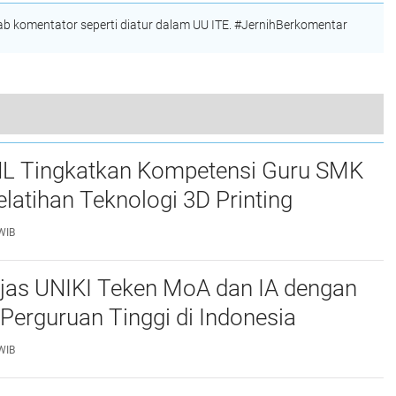
Berprestasi
 komentator seperti diatur dalam UU ITE. #JernihBerkomentar
Tuha Peut Gampong Meulinteng Resmi Dilantik, Camat Jangka Tekankan Kekompakan dengan Keuchik
L Tingkatkan Kompetensi Guru SMK
elatihan Teknologi 3D Printing
WIB
njas UNIKI Teken MoA dan IA dengan
Perguruan Tinggi di Indonesia
WIB