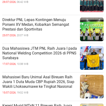
29/07/2026,
06:42 WIB
Direktur PNL Lepas Kontingen Menuju
Porseni XV Medan, Kobarkan Semangat
Prestasi dan Sportivitas
23/07/2026,
20:07 WIB
Dua Mahasiswa JTM PNL Raih Juara I pada
National Welding Competition 2026 di PPNS
Surabaya
17/07/2026,
10:38 WIB
Mahasiswi Baru Unimal Asal Bireuen Raih
Juara 1 Duta Muda CBP Rupiah 2026, Siap
Wakili Lhokseumawe ke Tingkat Nasional
15/07/2026,
19:02 WIB
Keren! Murid MTsN 11 Bireuen Raih Juara