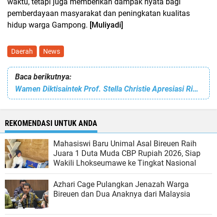
waktu, tetapi juga memberikan dampak nyata bagi
pemberdayaan masyarakat dan peningkatan kualitas
hidup warga Gampong.
[Muliyadi]
Daerah
News
Baca berikutnya:
Wamen Diktisaintek Prof. Stella Christie Apresiasi Riset PNL: Sains dan Teknologi Kunci Pembuka Lapangan Kerja
REKOMENDASI UNTUK ANDA
Mahasiswi Baru Unimal Asal Bireuen Raih
Juara 1 Duta Muda CBP Rupiah 2026, Siap
Wakili Lhokseumawe ke Tingkat Nasional
Azhari Cage Pulangkan Jenazah Warga
Bireuen dan Dua Anaknya dari Malaysia