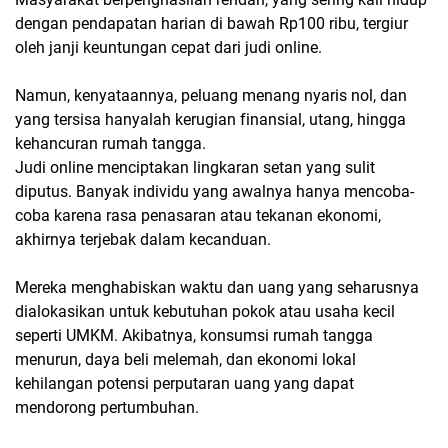
dengan pendapatan harian di bawah Rp100 ribu, tergiur
oleh janji keuntungan cepat dari judi online.
Namun, kenyataannya, peluang menang nyaris nol, dan
yang tersisa hanyalah kerugian finansial, utang, hingga
kehancuran rumah tangga.
Judi online menciptakan lingkaran setan yang sulit
diputus. Banyak individu yang awalnya hanya mencoba-
coba karena rasa penasaran atau tekanan ekonomi,
akhirnya terjebak dalam kecanduan.
Mereka menghabiskan waktu dan uang yang seharusnya
dialokasikan untuk kebutuhan pokok atau usaha kecil
seperti UMKM. Akibatnya, konsumsi rumah tangga
menurun, daya beli melemah, dan ekonomi lokal
kehilangan potensi perputaran uang yang dapat
mendorong pertumbuhan.