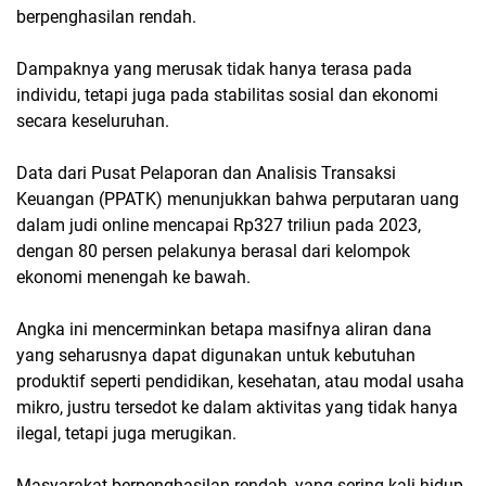
berpenghasilan rendah.
Dampaknya yang merusak tidak hanya terasa pada
individu, tetapi juga pada stabilitas sosial dan ekonomi
secara keseluruhan.
Data dari Pusat Pelaporan dan Analisis Transaksi
Keuangan (PPATK) menunjukkan bahwa perputaran uang
dalam judi online mencapai Rp327 triliun pada 2023,
dengan 80 persen pelakunya berasal dari kelompok
ekonomi menengah ke bawah.
Angka ini mencerminkan betapa masifnya aliran dana
yang seharusnya dapat digunakan untuk kebutuhan
produktif seperti pendidikan, kesehatan, atau modal usaha
mikro, justru tersedot ke dalam aktivitas yang tidak hanya
ilegal, tetapi juga merugikan.
Masyarakat berpenghasilan rendah, yang sering kali hidup