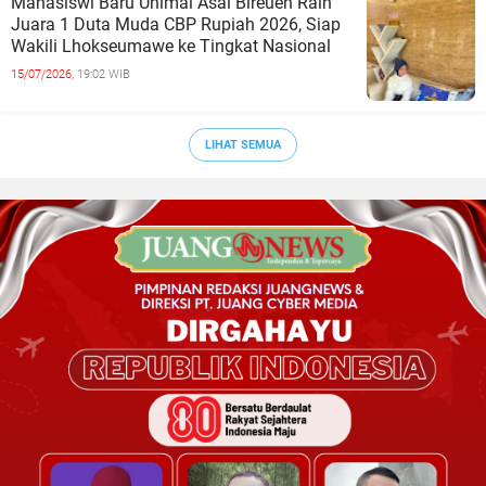
Mahasiswi Baru Unimal Asal Bireuen Raih
Juara 1 Duta Muda CBP Rupiah 2026, Siap
Wakili Lhokseumawe ke Tingkat Nasional
15/07/2026,
19:02 WIB
LIHAT SEMUA