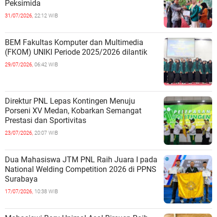
Peksimida
31/07/2026,
22:12 WIB
BEM Fakultas Komputer dan Multimedia
(FKOM) UNIKI Periode 2025/2026 dilantik
29/07/2026,
06:42 WIB
Direktur PNL Lepas Kontingen Menuju
Porseni XV Medan, Kobarkan Semangat
Prestasi dan Sportivitas
23/07/2026,
20:07 WIB
Dua Mahasiswa JTM PNL Raih Juara I pada
National Welding Competition 2026 di PPNS
Surabaya
17/07/2026,
10:38 WIB