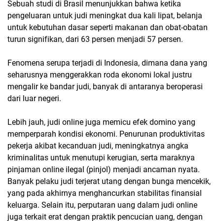
Sebuah studi di Brasil menunjukkan bahwa ketika
pengeluaran untuk judi meningkat dua kali lipat, belanja
untuk kebutuhan dasar seperti makanan dan obat-obatan
turun signifikan, dari 63 persen menjadi 57 persen.
Fenomena serupa terjadi di Indonesia, dimana dana yang
seharusnya menggerakkan roda ekonomi lokal justru
mengalir ke bandar judi, banyak di antaranya beroperasi
dari luar negeri.
Lebih jauh, judi online juga memicu efek domino yang
memperparah kondisi ekonomi. Penurunan produktivitas
pekerja akibat kecanduan judi, meningkatnya angka
kriminalitas untuk menutupi kerugian, serta maraknya
pinjaman online ilegal (pinjol) menjadi ancaman nyata.
Banyak pelaku judi terjerat utang dengan bunga mencekik,
yang pada akhirnya menghancurkan stabilitas finansial
keluarga. Selain itu, perputaran uang dalam judi online
juga terkait erat dengan praktik pencucian uang, dengan