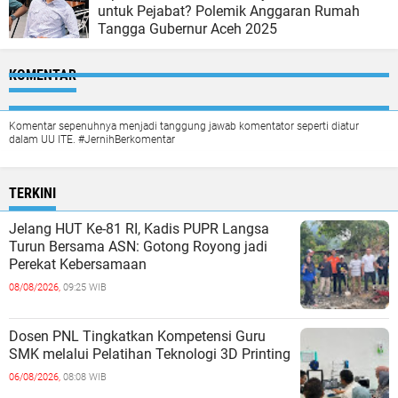
untuk Pejabat? Polemik Anggaran Rumah
Tangga Gubernur Aceh 2025
KOMENTAR
Komentar sepenuhnya menjadi tanggung jawab komentator seperti diatur
dalam UU ITE. #JernihBerkomentar
TERKINI
Jelang HUT Ke-81 RI, Kadis PUPR Langsa
Turun Bersama ASN: Gotong Royong jadi
Perekat Kebersamaan
08/08/2026,
09:25 WIB
Dosen PNL Tingkatkan Kompetensi Guru
SMK melalui Pelatihan Teknologi 3D Printing
06/08/2026,
08:08 WIB