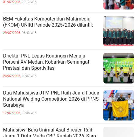
31/07/2026,
22:12 WIB
BEM Fakultas Komputer dan Multimedia
(FKOM) UNIKI Periode 2025/2026 dilantik
29/07/2026,
06:42 WIB
Direktur PNL Lepas Kontingen Menuju
Porseni XV Medan, Kobarkan Semangat
Prestasi dan Sportivitas
23/07/2026,
20:07 WIB
Dua Mahasiswa JTM PNL Raih Juara I pada
National Welding Competition 2026 di PPNS
Surabaya
17/07/2026,
10:38 WIB
Mahasiswi Baru Unimal Asal Bireuen Raih
Juara 1 Duta Muda CBP Rupiah 2026, Siap