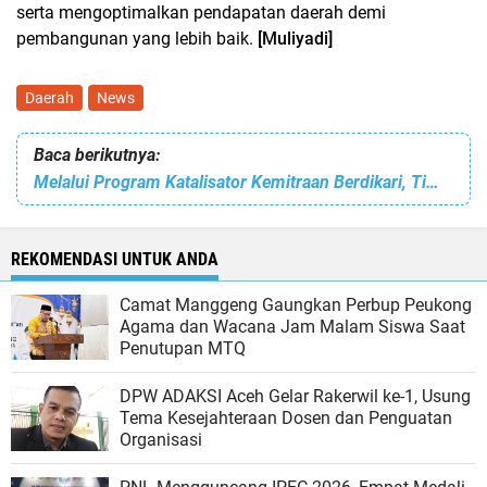
serta mengoptimalkan pendapatan daerah demi
pembangunan yang lebih baik.
[Muliyadi]
Daerah
News
Baca berikutnya:
Melalui Program Katalisator Kemitraan Berdikari, Tim Dosen PNL Lakukan Inovasi Pemanfaatan Fly Ash untuk Meningkatkan Produksi UMKM Lokal
REKOMENDASI UNTUK ANDA
Camat Manggeng Gaungkan Perbup Peukong
Agama dan Wacana Jam Malam Siswa Saat
Penutupan MTQ
DPW ADAKSI Aceh Gelar Rakerwil ke-1, Usung
Tema Kesejahteraan Dosen dan Penguatan
Organisasi