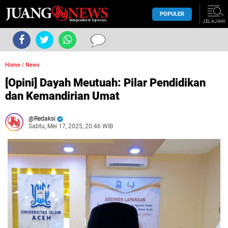
POPULER
JELAJAHI
Home
/
News
[Opini] Dayah Meutuah: Pilar Pendidikan
dan Kemandirian Umat
Redaksi
Sabtu, Mei 17, 2025, 20:46 WIB