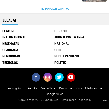
TERPOPULER LAINNYA
JELAJAHI
FEATURE
HIBURAN
INTERNASIONAL
JURNALISME WARGA
KESEHATAN
NASIONAL
OLAHRAGA
OPINI
PENDIDIKAN
SUDUT PANDANG
TEKNOLOGI
POLITIK
Tentang Kami
Redaksi
Media Siber
Disclaimer
Karir
Media Partner
Google News
Copyright ©
2026 JuangNews - Berita Terkini Indonesia