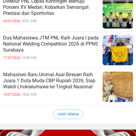
Direktur PNL Lepas Kontingen Menuju
Porseni XV Medan, Kobarkan Semangat
Prestasi dan Sportivitas
23/07/2026,
20:07 WIB
Dua Mahasiswa JTM PNL Raih Juara I pada
National Welding Competition 2026 di PPNS
Surabaya
17/07/2026,
10:38 WIB
Mahasiswi Baru Unimal Asal Bireuen Raih
Juara 1 Duta Muda CBP Rupiah 2026, Siap
Wakili Lhokseumawe ke Tingkat Nasional
15/07/2026,
19:02 WIB
LIHAT SEMUA