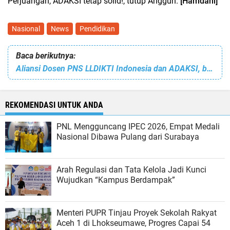
Perjuangan, ADAKSI tetap solid!, tutup Anggun.
[Hamdani]
Nasional
News
Pendidikan
Baca berikutnya:
Aliansi Dosen PNS LLDIKTI Indonesia dan ADAKSI, bersatu Desak Kemendiktisaintek Bayar Tukin
REKOMENDASI UNTUK ANDA
PNL Mengguncang IPEC 2026, Empat Medali
Nasional Dibawa Pulang dari Surabaya
Arah Regulasi dan Tata Kelola Jadi Kunci
Wujudkan “Kampus Berdampak”
Menteri PUPR Tinjau Proyek Sekolah Rakyat
Aceh 1 di Lhokseumawe, Progres Capai 54