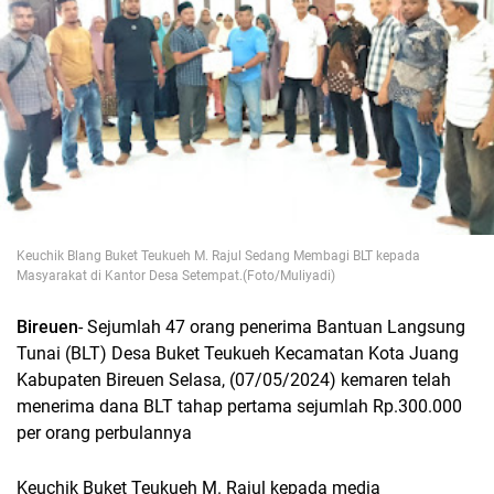
Keuchik Blang Buket Teukueh M. Rajul Sedang Membagi BLT kepada
Masyarakat di Kantor Desa Setempat.(Foto/Muliyadi)
Bireuen
- Sejumlah 47 orang penerima Bantuan Langsung
Tunai (BLT) Desa Buket Teukueh Kecamatan Kota Juang
Kabupaten Bireuen Selasa, (07/05/2024) kemaren telah
menerima dana BLT tahap pertama sejumlah Rp.300.000
per orang perbulannya
Keuchik Buket Teukueh M. Rajul kepada media