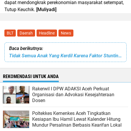
dapat mendongkrak perekonomian masyarakat setempat,
Tutup Keuchik.
[Muliyadi]
BLT
Daerah
Headline
News
Baca berikutnya:
Tidak Semua Anak Yang Kerdil Karena Faktor Stunting itu Kata Bupati Bireuen
REKOMENDASI UNTUK ANDA
Rakerwil I DPW ADAKSI Aceh Perkuat
Organisasi dan Advokasi Kesejahteraan
Dosen
Poltekkes Kemenkes Aceh Tingkatkan
Kesiapan Ibu Hamil Lewat Kalender Hitung
Mundur Persalinan Berbasis Kearifan Lokal