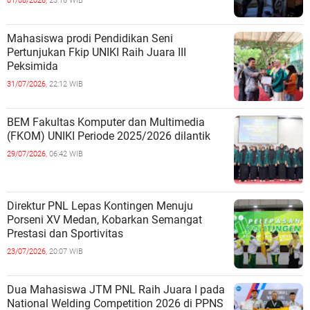
01/08/2026,
23:16 WIB
Mahasiswa prodi Pendidikan Seni
Pertunjukan Fkip UNIKI Raih Juara III
Peksimida
31/07/2026,
22:12 WIB
BEM Fakultas Komputer dan Multimedia
(FKOM) UNIKI Periode 2025/2026 dilantik
29/07/2026,
06:42 WIB
Direktur PNL Lepas Kontingen Menuju
Porseni XV Medan, Kobarkan Semangat
Prestasi dan Sportivitas
23/07/2026,
20:07 WIB
Dua Mahasiswa JTM PNL Raih Juara I pada
National Welding Competition 2026 di PPNS