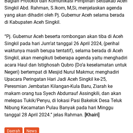
Bagian Protokol dan Komunikasi Pimpinan Setdakab Aceh
Singkil Abd. Rahman, S.Ikom, M,Si, menjelaskan agenda
yang akan dihadiri oleh Pj. Gubernur Aceh selama berada
di Kabupaten Aceh Singkil.
“Pj. Gubernur Aceh beserta rombongan akan tiba di Aceh
Singkil pada hari Jum’at tanggal 26 April 2024, (perihal
waktunya masih berupa tentatif), selama berada di Aceh
Singkil, akan mengikuti beberapa agenda yaitu menghadiri
acara Haul dan Istighosah Qubro (Do’a keselamatan untuk
Negeri) bertempat di Mesjid Nurul Makmur, menghadiri
Upacara Peringatan Hari Jadi Aceh Singkil ke-25,
Peresmian Jembatan Kilangan-Kula Baru, Ziarah ke
makam orang tua Syech Abdurrauf Assingkili, dan akan
melepas Tukik/Penyu, di lokasi Pasi Bakelok Desa Teluk
Nibung Kecamatan Pulau Banyak pada hari Minggu
tanggal 28 April 2024.” jelas Rahman.
[Khairi]
Daerah
News