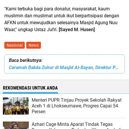
"Kami terbuka bagi para donatur, masyarakat, kaum
muslimin dan muslimat untuk ikut berpartisipasi dengan
AFKN untuk mewujudkan selesainya Masjid Agung Nuu
Waar," ungkap Ustaz Jufri.
[Sayed M. Husen]
Nasional
News
Baca berikutnya:
Ceramah Bakda Zuhur di Masjid Al-Bayan, Direktur PNL: Yang Aktif di Medsos akan Saya Beri Kesempatan untuk Berceramah
REKOMENDASI UNTUK ANDA
Menteri PUPR Tinjau Proyek Sekolah Rakyat
Aceh 1 di Lhokseumawe, Progres Capai 54
Persen
Azhari Cage Minta Aparat Tindak Tegas