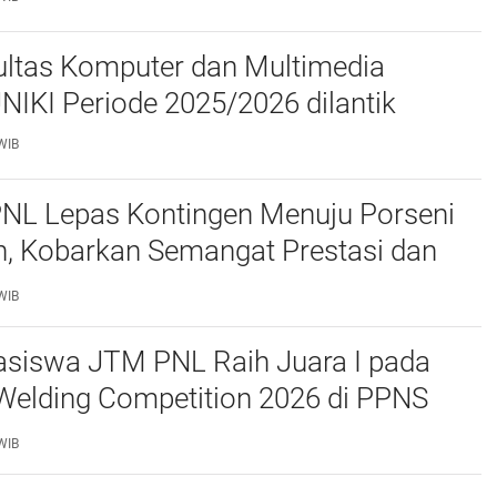
ltas Komputer dan Multimedia
FKOM) UNIKI Periode 2025/2026 dilantik
WIB
PNL Lepas Kontingen Menuju Porseni
, Kobarkan Semangat Prestasi dan
as
WIB
siswa JTM PNL Raih Juara I pada
Welding Competition 2026 di PPNS
WIB