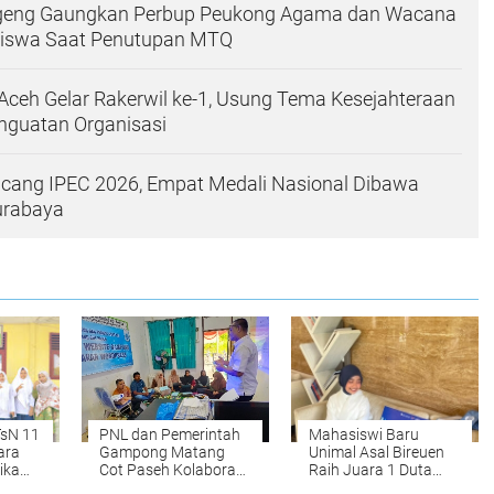
eng Gaungkan Perbup Peukong Agama dan Wacana
iswa Saat Penutupan MTQ
ceh Gelar Rakerwil ke-1, Usung Tema Kesejahteraan
nguatan Organisasi
ang IPEC 2026, Empat Medali Nasional Dibawa
urabaya
TsN 11
PNL dan Pemerintah
Mahasiswi Baru
ara
Gampong Matang
Unimal Asal Bireuen
ika
Cot Paseh Kolaborasi
Raih Juara 1 Duta
ju ke
Bangun SDM
Muda CBP Rupiah