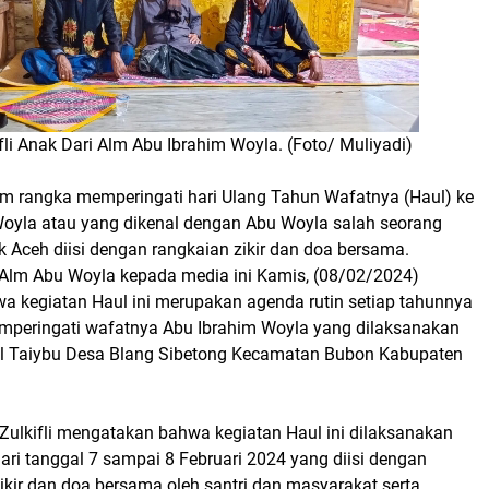
li Anak Dari Alm Abu Ibrahim Woyla. (Foto/ Muliyadi)
m rangka memperingati hari Ulang Tahun Wafatnya (Haul) ke
Woyla atau yang dikenal dengan Abu Woyla salah seorang
k Aceh diisi dengan rangkaian zikir dan doa bersama.
k Alm Abu Woyla kepada media ini Kamis, (08/02/2024)
 kegiatan Haul ini merupakan agenda rutin setiap tahunnya
peringati wafatnya Abu Ibrahim Woyla yang dilaksanakan
l Taiybu Desa Blang Sibetong Kecamatan Bubon Kabupaten
Zulkifli mengatakan bahwa kegiatan Haul ini dilaksanakan
ari tanggal 7 sampai 8 Februari 2024 yang diisi dengan
ikir dan doa bersama oleh santri dan masyarakat serta