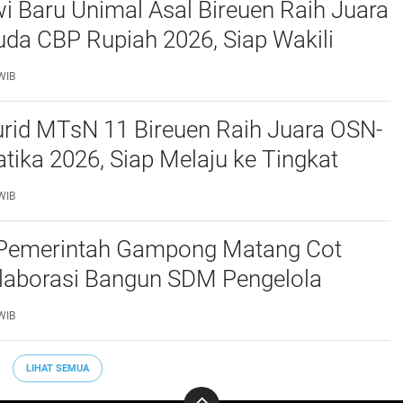
 Baru Unimal Asal Bireuen Raih Juara
da CBP Rupiah 2026, Siap Wakili
awe ke Tingkat Nasional
WIB
urid MTsN 11 Bireuen Raih Juara OSN-
ika 2026, Siap Melaju ke Tingkat
WIB
Pemerintah Gampong Matang Cot
laborasi Bangun SDM Pengelola
Desa
WIB
LIHAT SEMUA