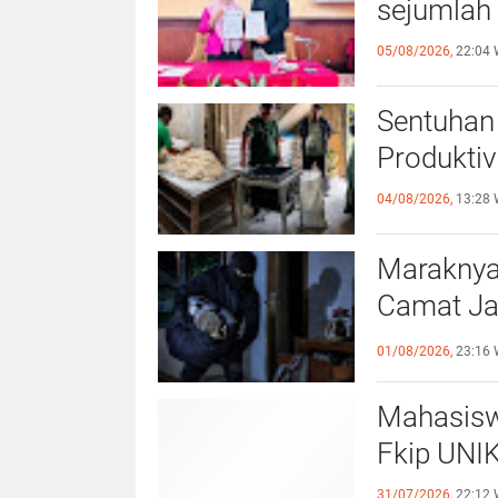
sejumlah 
05/08/2026,
22:04 
Sentuhan 
Produktiv
04/08/2026,
13:28 
Maraknya
Camat Ja
Kewaspa
01/08/2026,
23:16 
Mahasisw
Fkip UNIK
31/07/2026,
22:12 