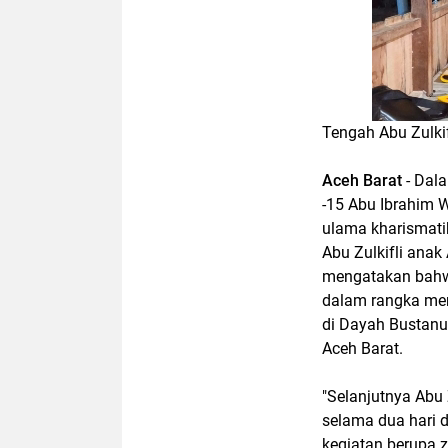
Tengah Abu Zulkif
Aceh Barat
- Dala
-15 Abu Ibrahim 
ulama kharismati
Abu Zulkifli ana
mengatakan bahwa
dalam rangka mem
di Dayah Bustanu
Aceh Barat.
"Selanjutnya Abu 
selama dua hari d
kegiatan berupa z