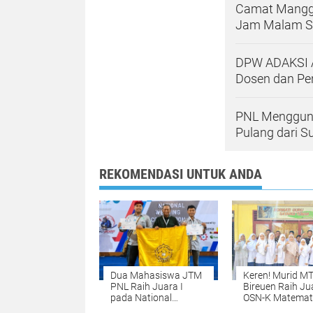
Camat Mangg
Jam Malam S
DPW ADAKSI A
Dosen dan Pe
PNL Menggunc
Pulang dari S
REKOMENDASI UNTUK ANDA
Dua Mahasiswa JTM
Keren! Murid M
PNL Raih Juara I
Bireuen Raih Ju
pada National
OSN-K Matemat
Welding Competition
2026, Siap Mela