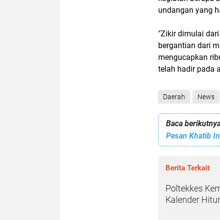
undangan yang had
"Zikir dimulai da
bergantian dari 
mengucapkan ribu
telah hadir pada a
Daerah
News
Baca berikutnya
Pesan Khatib In
Berita Terkait
Poltekkes Ke
Kalender Hitu