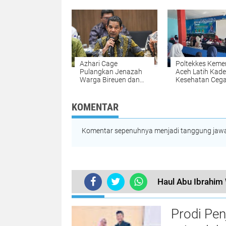
2026 di PPNS
Tingkat Provinsi
Surabaya
Azhari Cage
Poltekkes Keme
Pulangkan Jenazah
Aceh Latih Kade
Warga Bireuen dan
Kesehatan Ceg
Dua Anaknya dari
Stunting di Nis
Malaysia
melalui Progra
"Gasting"
KOMENTAR
Komentar sepenuhnya menjadi tanggung jawab
Haul Abu Ibrahim 
TERKINI
Prodi Pe