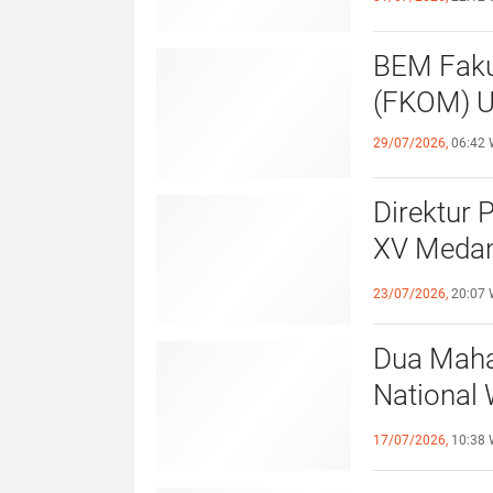
BEM Faku
(
29/07/2026,
06:42 
Direktur 
XV Medan
Sportivit
23/07/2026,
20:07 
Dua Maha
National 
Surabaya
17/07/2026,
10:38 