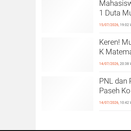
Mahasiswi
1 Duta Mu
Lhokseum
15/07/2026,
19:02 
Keren! M
K Matemat
Provinsi
14/07/2026,
20:38 
PNL dan 
Paseh Ko
Website 
14/07/2026,
10:42 