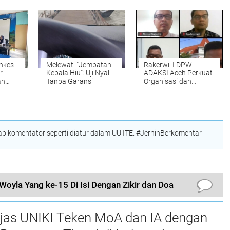
Pengelola Website
2026, Siap Wakili
Desa
Lhokseumawe ke
Tingkat Nasional
nkes
Melewati "Jembatan
Rakerwil I DPW
r
Kepala Hiu": Uji Nyali
ADAKSI Aceh Perkuat
ah
Tanpa Garansi
Organisasi dan
am
Advokasi
m
Kesejahteraan Dosen
 komentator seperti diatur dalam UU ITE. #JernihBerkomentar
Woyla Yang ke-15 Di Isi Dengan Zikir dan Doa
njas UNIKI Teken MoA dan IA dengan