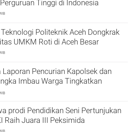
Perguruan Tinggi di Indonesia
WIB
Teknologi Politeknik Aceh Dongkrak
itas UMKM Roti di Aceh Besar
WIB
 Laporan Pencurian Kapolsek dan
ngka Imbau Warga Tingkatkan
daan
WIB
a prodi Pendidikan Seni Pertunjukan
I Raih Juara III Peksimida
WIB