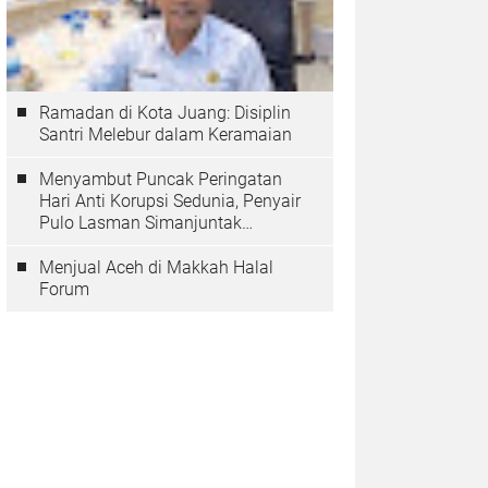
Ramadan di Kota Juang: Disiplin
Santri Melebur dalam Keramaian
Menyambut Puncak Peringatan
Hari Anti Korupsi Sedunia, Penyair
Pulo Lasman Simanjuntak
Menurunkan Tiga Sajak Soroti
Korupsi di Indonesia
Menjual Aceh di Makkah Halal
Forum