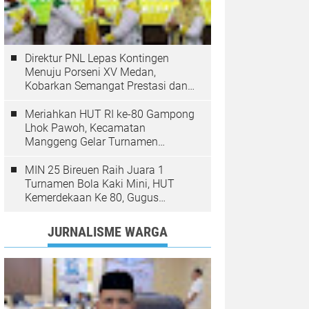
Direktur PNL Lepas Kontingen
Menuju Porseni XV Medan,
Kobarkan Semangat Prestasi dan
Sportivitas
Meriahkan HUT RI ke-80 Gampong
Lhok Pawoh, Kecamatan
Manggeng Gelar Turnamen
Sepakbola. Ini Pesan Camat
MIN 25 Bireuen Raih Juara 1
Turnamen Bola Kaki Mini, HUT
Kemerdekaan Ke 80, Gugus
Jangka
JURNALISME WARGA