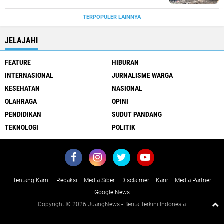
TERPOPULER LAINNYA
JELAJAHI
FEATURE
HIBURAN
INTERNASIONAL
JURNALISME WARGA
KESEHATAN
NASIONAL
OLAHRAGA
OPINI
PENDIDIKAN
SUDUT PANDANG
TEKNOLOGI
POLITIK
Tentang Kami
Redaksi
Media Siber
Disclaimer
Karir
Media Partner
Google News
Copyright ©
2026 JuangNews - Berita Terkini Indonesia