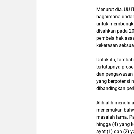
Menurut dia, UU I
bagaimana undang
untuk membungka
disahkan pada 200
pembela hak asas
kekerasan seksua
Untuk itu, tambah
tertutupnya prose
dan pengawasan p
yang berpotensi 
dibandingkan per
Alih-alih menghil
menemukan bahwa
masalah lama. Pas
hingga (4) yang k
ayat (1) dan (2) 