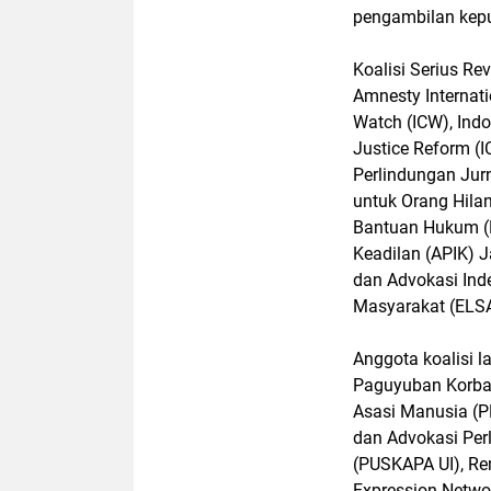
pengambilan kep
Koalisi Serius Rev
Amnesty Internati
Watch (ICW), Indon
Justice Reform (I
Perlindungan Jur
untuk Orang Hila
Bantuan Hukum (L
Keadilan (APIK) 
dan Advokasi Ind
Masyarakat (ELS
Anggota koalisi l
Paguyuban Korba
Asasi Manusia (P
dan Advokasi Per
(PUSKAPA UI), Re
Expression Netwo