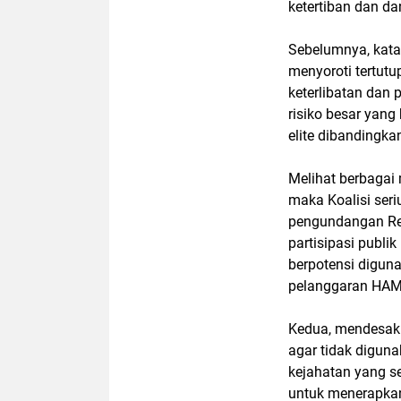
ketertiban dan 
Sebelumnya, kata
menyoroti tertutu
keterlibatan dan
risiko besar yan
elite dibandingka
Melihat berbagai 
maka Koalisi ser
pengundangan Rev
partisipasi publi
berpotensi digu
pelanggaran HAM
Kedua, mendesak
agar tidak diguna
kejahatan yang s
untuk menerapkan