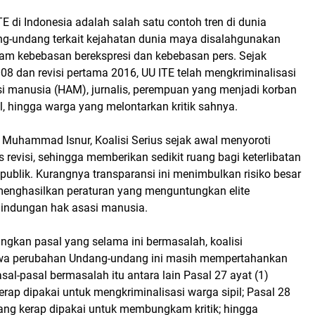
TE di Indonesia adalah salah satu contoh tren di dunia
-undang terkait kejahatan dunia maya disalahgunakan
m kebebasan berekspresi dan kebebasan pers. Sejak
8 dan revisi pertama 2016, UU ITE telah mengkriminalisasi
i manusia (HAM), jurnalis, perempuan yang menjadi korban
l, hingga warga yang melontarkan kritik sahnya.
 Muhammad Isnur, Koalisi Serius sejak awal menyoroti
s revisi, sehingga memberikan sedikit ruang bagi keterlibatan
ublik. Kurangnya transparansi ini menimbulkan risiko besar
menghasilkan peraturan yang menguntungkan elite
lindungan hak asasi manusia.
angkan pasal yang selama ini bermasalah, koalisi
 perubahan Undang-undang ini masih mempertahankan
al-pasal bermasalah itu antara lain Pasal 27 ayat (1)
erap dipakai untuk mengkriminalisasi warga sipil; Pasal 28
yang kerap dipakai untuk membungkam kritik; hingga