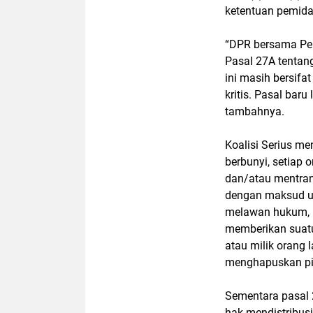
ketentuan pemida
“DPR bersama Pem
Pasal 27A tentan
ini masih bersifa
kritis. Pasal bar
tambahnya.
Koalisi Serius men
berbunyi, setiap
dan/atau mentran
dengan maksud un
melawan hukum, 
memberikan suatu
atau milik orang
menghapuskan pi
Sementara pasal 
hak mendistribus