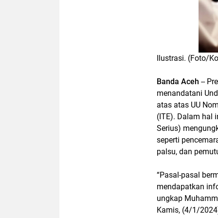
Ilustrasi. (Foto/K
Banda Aceh
-- Pr
menandatani Und
atas atas UU Nom
(ITE). Dalam hal i
Serius) mengungk
seperti pencemar
palsu, dan pemut
“Pasal-pasal ber
mendapatkan infor
ungkap Muhammad 
Kamis, (4/1/2024