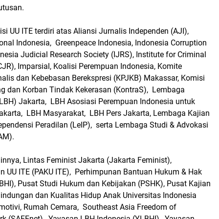
utusan.
isi UU ITE terdiri atas Aliansi Jurnalis Independen (AJI),
onal Indonesia, Greenpeace Indonesia, Indonesia Corruption
esia Judicial Research Society (IJRS), Institute for Criminal
CJR), Imparsial, Koalisi Perempuan Indonesia, Komite
nalis dan Kebebasan Berekspresi (KPJKB) Makassar, Komisi
ng dan Korban Tindak Kekerasan (KontraS), Lembaga
BH) Jakarta, LBH Asosiasi Perempuan Indonesia untuk
Jakarta, LBH Masyarakat, LBH Pers Jakarta, Lembaga Kajian
ependensi Peradilan (LeIP), serta Lembaga Studi & Advokasi
AM).
ainnya, Lintas Feminist Jakarta (Jakarta Feminist),
n UU ITE (PAKU ITE), Perhimpunan Bantuan Hukum & Hak
BHI), Pusat Studi Hukum dan Kebijakan (PSHK), Pusat Kajian
lindungan dan Kualitas Hidup Anak Universitas Indonesia
motivi, Rumah Cemara, Southeast Asia Freedom of
rk (SAFEnet), Yayasan LBH Indonesia (YLBHI), Yayasan