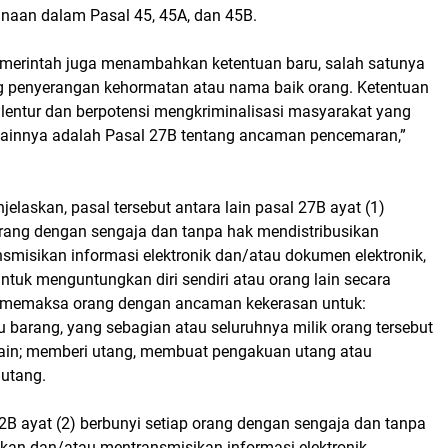
naan dalam Pasal 45, 45A, dan 45B.
erintah juga menambahkan ketentuan baru, salah satunya
g penyerangan kehormatan atau nama baik orang. Ketentuan
t lentur dan berpotensi mengkriminalisasi masyarakat yang
u lainnya adalah Pasal 27B tentang ancaman pencemaran,”
jelaskan, pasal tersebut antara lain pasal 27B ayat (1)
 orang dengan sengaja dan tanpa hak mendistribusikan
smisikan informasi elektronik dan/atau dokumen elektronik,
tuk menguntungkan diri sendiri atau orang lain secara
memaksa orang dengan ancaman kekerasan untuk:
 barang, yang sebagian atau seluruhnya milik orang tersebut
 lain; memberi utang, membuat pengakuan utang atau
utang.
2B ayat (2) berbunyi setiap orang dengan sengaja dan tanpa
ikan dan/atau mentransmisikan informasi elektronik