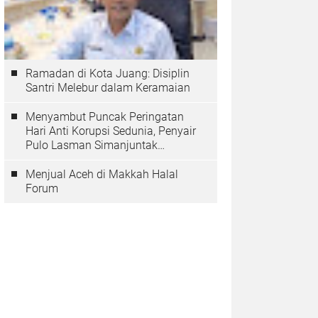
Ramadan di Kota Juang: Disiplin
Santri Melebur dalam Keramaian
Menyambut Puncak Peringatan
Hari Anti Korupsi Sedunia, Penyair
Pulo Lasman Simanjuntak
Menurunkan Tiga Sajak Soroti
Korupsi di Indonesia
Menjual Aceh di Makkah Halal
Forum