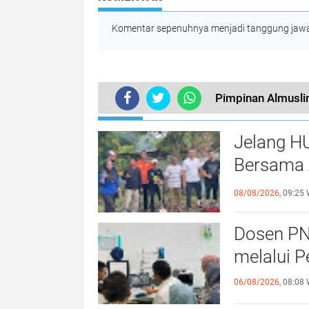
Operasi BPMA
Komentar sepenuhnya menjadi tanggung jawab
Pimpinan Almusl
TERKINI
Jelang H
Bersama 
Kebersa
08/08/2026,
09:25 
Dosen PN
melalui P
06/08/2026,
08:08 