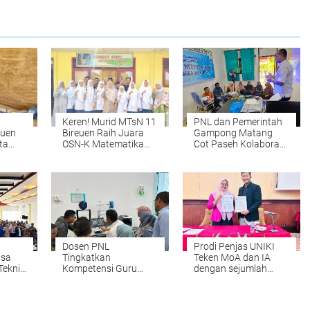
Keren! Murid MTsN 11
PNL dan Pemerintah
euen
Bireuen Raih Juara
Gampong Matang
ta
OSN-K Matematika
Cot Paseh Kolaborasi
ah
2026, Siap Melaju ke
Bangun SDM
i
Tingkat Provinsi
Pengelola Website
e
Desa
l
Dosen PNL
Prodi Penjas UNIKI
asa
Tingkatkan
Teken MoA dan IA
Teknik
Kompetensi Guru
dengan sejumlah
r
SMK melalui Pelatihan
Perguruan Tinggi di
Teknologi 3D Printing
Indonesia