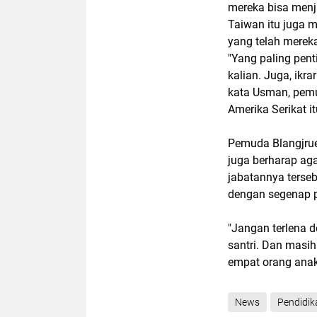
mereka bisa menja
Taiwan itu juga m
yang telah merek
"Yang paling pent
kalian. Juga, ikra
kata Usman, pemu
Amerika Serikat 
Pemuda Blangjruen
juga berharap ag
jabatannya terse
dengan segenap p
"Jangan terlena d
santri. Dan masih
empat orang anak
News
Pendidik