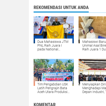
REKOMENDASI UNTUK ANDA
Dua Mahasiswa JTM
Mahasiswi Baru
PNL Raih Juara I
Unimal Asal Bir
pada National
Raih Juara 1 Du
Welding Competition
Muda CBP Rupi
2026 di PPNS
2026, Siap Wakil
Surabaya
Lhokseumawe k
Tingkat Nasiona
Tim Pengabdian USK
Menyiapkan Diri
Latih Pengrajin Bata
Menghadapi M
Aceh Utara Produksi
Depan Industri, 
Bata Ramah
Mesin PNL Gela
Lingkungan dari
Kuliah Umum
Lumpur Banjir
Bersama Deputi
KOMENTAR