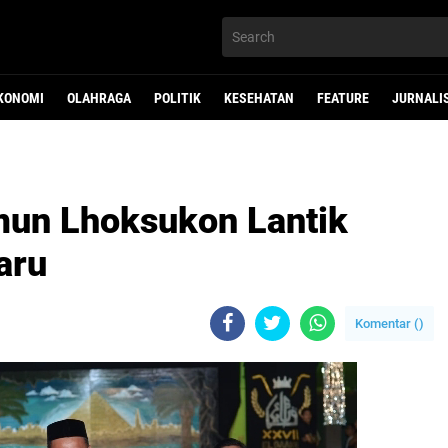
KONOMI
OLAHRAGA
POLITIK
KESEHATAN
FEATURE
JURNALI
mun Lhoksukon Lantik
aru
Komentar (
)