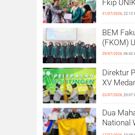
Fkip UNIK
31/07/2026,
22:12 
BEM Faku
(
29/07/2026,
06:42 
Direktur 
XV Medan
Sportivit
23/07/2026,
20:07 
Dua Maha
National 
Surabaya