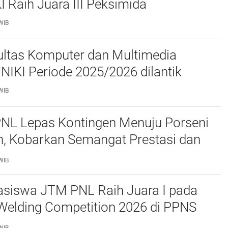
I Raih Juara III Peksimida
WIB
ltas Komputer dan Multimedia
FKOM) UNIKI Periode 2025/2026 dilantik
WIB
PNL Lepas Kontingen Menuju Porseni
, Kobarkan Semangat Prestasi dan
as
WIB
siswa JTM PNL Raih Juara I pada
Welding Competition 2026 di PPNS