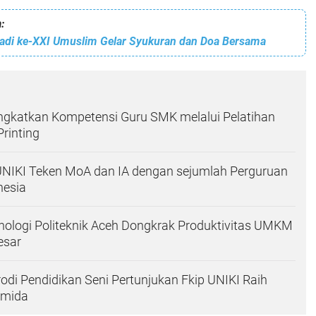
:
 Jadi ke-XXI Umuslim Gelar Syukuran dan Doa Bersama
ngkatkan Kompetensi Guru SMK melalui Pelatihan
Printing
UNIKI Teken MoA dan IA dengan sejumlah Perguruan
nesia
ologi Politeknik Aceh Dongkrak Produktivitas UMKM
esar
di Pendidikan Seni Pertunjukan Fkip UNIKI Raih
simida