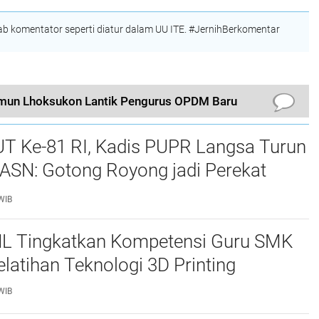
 komentator seperti diatur dalam UU ITE. #JernihBerkomentar
imun Lhoksukon Lantik Pengurus OPDM Baru
UT Ke-81 RI, Kadis PUPR Langsa Turun
ASN: Gotong Royong jadi Perekat
maan
WIB
L Tingkatkan Kompetensi Guru SMK
elatihan Teknologi 3D Printing
WIB