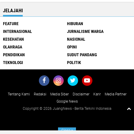
JELAJAHI
FEATURE
HIBURAN
INTERNASIONAL
JURNALISME WARGA
KESEHATAN
NASIONAL
OLAHRAGA
OPINI
PENDIDIKAN
SUDUT PANDANG
TEKNOLOGI
POLITIK
Tentang Kami
Redaksi
Media Siber
Disclaimer
Karir
Media Partner
Google News
Copyright ©
2026 JuangNews - Berita Terkini Indonesia
Close
x