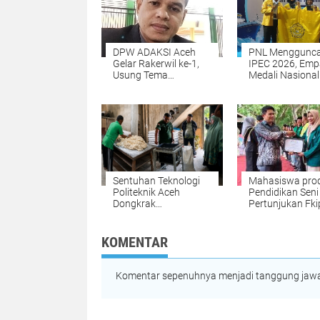
DPW ADAKSI Aceh
PNL Menggunc
Gelar Rakerwil ke-1,
IPEC 2026, Emp
Usung Tema
Medali Nasional
Kesejahteraan Dosen
Dibawa Pulang 
dan Penguatan
Surabaya
Organisasi
Sentuhan Teknologi
Mahasiswa prod
Politeknik Aceh
Pendidikan Seni
Dongkrak
Pertunjukan Fki
Produktivitas UMKM
UNIKI Raih Juara
Roti di Aceh Besar
Peksimida
KOMENTAR
Komentar sepenuhnya menjadi tanggung jawab