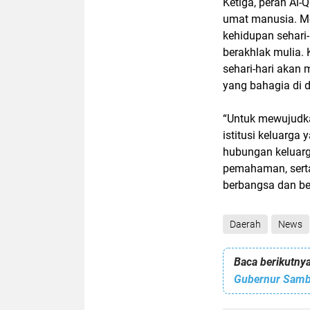
Ketiga, peran Al-
umat manusia. M
kehidupan sehari
berakhlak mulia.
sehari-hari akan
yang bahagia di d
“Untuk mewujudka
istitusi keluarga 
hubungan keluarg
pemahaman, serta
berbangsa dan be
Daerah
News
Baca berikutnya
Gubernur Sambu