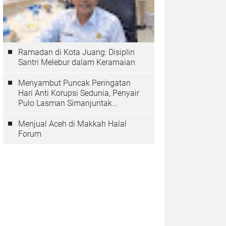
Ramadan di Kota Juang: Disiplin
Santri Melebur dalam Keramaian
Menyambut Puncak Peringatan
Hari Anti Korupsi Sedunia, Penyair
Pulo Lasman Simanjuntak
Menurunkan Tiga Sajak Soroti
Korupsi di Indonesia
Menjual Aceh di Makkah Halal
Forum