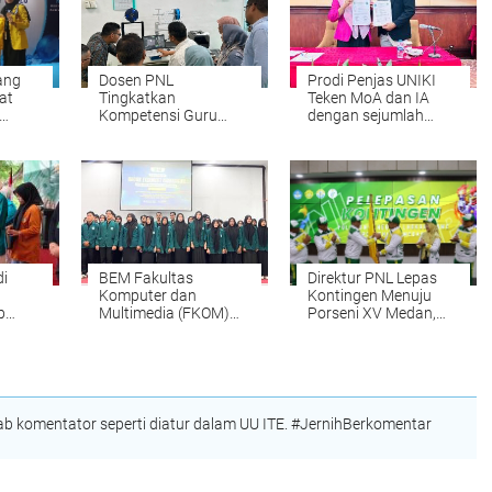
ang
Dosen PNL
Prodi Penjas UNIKI
at
Tingkatkan
Teken MoA dan IA
Kompetensi Guru
dengan sejumlah
dari
SMK melalui Pelatihan
Perguruan Tinggi di
Teknologi 3D Printing
Indonesia
i
BEM Fakultas
Direktur PNL Lepas
Komputer dan
Kontingen Menuju
p
Multimedia (FKOM)
Porseni XV Medan,
 III
UNIKI Periode
Kobarkan Semangat
2025/2026 dilantik
Prestasi dan
Sportivitas
 komentator seperti diatur dalam UU ITE. #JernihBerkomentar