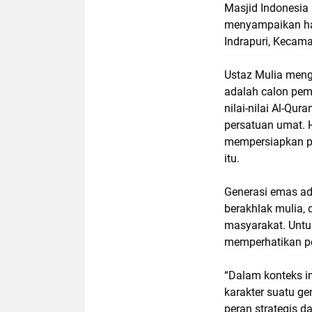
Masjid Indonesia
menyampaikan hal
Indrapuri, Kecama
Ustaz Mulia meng
adalah calon pem
nilai-nilai Al-Qu
persatuan umat. H
mempersiapkan pa
itu.
Generasi emas ad
berakhlak mulia, 
masyarakat. Untu
memperhatikan po
“Dalam konteks i
karakter suatu ge
peran strategis d