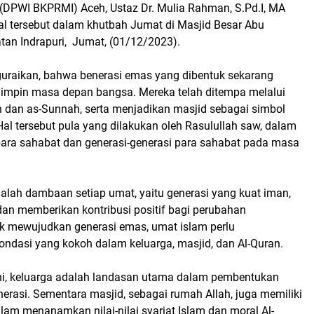
 (DPWI BKPRMI) Aceh, Ustaz Dr. Mulia Rahman, S.Pd.I, MA
 tersebut dalam khutbah Jumat di Masjid Besar Abu
tan Indrapuri, Jumat, (01/12/2023).
uraikan, bahwa benerasi emas yang dibentuk sekarang
impin masa depan bangsa. Mereka telah ditempa melalui
ran dan as-Sunnah, serta menjadikan masjid sebagai simbol
al tersebut pula yang dilakukan oleh Rasulullah saw, dalam
ra sahabat dan generasi-generasi para sahabat pada masa
alah dambaan setiap umat, yaitu generasi yang kuat iman,
dan memberikan kontribusi positif bagi perubahan
k mewujudkan generasi emas, umat islam perlu
ndasi yang kokoh dalam keluarga, masjid, dan Al-Quran.
ni, keluarga adalah landasan utama dalam pembentukan
nerasi. Sementara masjid, sebagai rumah Allah, juga memiliki
alam menanamkan nilai-nilai syariat Islam dan moral Al-