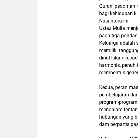
Quran, pedoman h
bagi kehidupan k
Nusantara ini.
Ustaz Mulia menj
pada tiga pondas
Keluarga adalah s
memiliki tanggun
dinul Islam kepa
harmonis, penuh 
membentuk generas
Kedua, peran masj
pembelajaran dan
program-program
mendalam tentang
hubungan yang b
dam berpartisipa