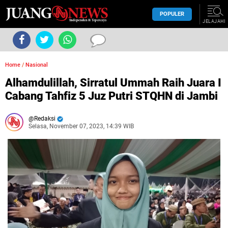
POPULER
JELAJAHI
Home
/
Nasional
Alhamdulillah, Sirratul Ummah Raih Juara I
Cabang Tahfiz 5 Juz Putri STQHN di Jambi
Redaksi
Selasa, November 07, 2023, 14:39 WIB