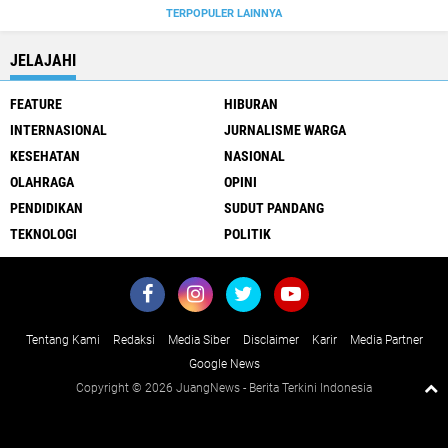
TERPOPULER LAINNYA
JELAJAHI
FEATURE
HIBURAN
INTERNASIONAL
JURNALISME WARGA
KESEHATAN
NASIONAL
OLAHRAGA
OPINI
PENDIDIKAN
SUDUT PANDANG
TEKNOLOGI
POLITIK
Tentang Kami
Redaksi
Media Siber
Disclaimer
Karir
Media Partner
Google News
Copyright ©
2026 JuangNews - Berita Terkini Indonesia