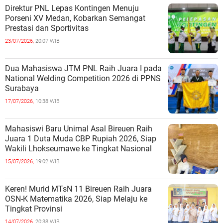
Direktur PNL Lepas Kontingen Menuju
Porseni XV Medan, Kobarkan Semangat
Prestasi dan Sportivitas
23/07/2026,
20:07 WIB
Dua Mahasiswa JTM PNL Raih Juara I pada
National Welding Competition 2026 di PPNS
Surabaya
17/07/2026,
10:38 WIB
Mahasiswi Baru Unimal Asal Bireuen Raih
Juara 1 Duta Muda CBP Rupiah 2026, Siap
Wakili Lhokseumawe ke Tingkat Nasional
15/07/2026,
19:02 WIB
Keren! Murid MTsN 11 Bireuen Raih Juara
OSN-K Matematika 2026, Siap Melaju ke
Tingkat Provinsi
14/07/2026,
20:38 WIB