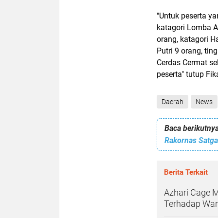
"Untuk peserta ya
katagori Lomba A
orang, katagori H
Putri 9 orang, ti
Cerdas Cermat seb
peserta" tutup Fika
Daerah
News
Baca berikutnya
Berita Terkait
Azhari Cage 
Terhadap War