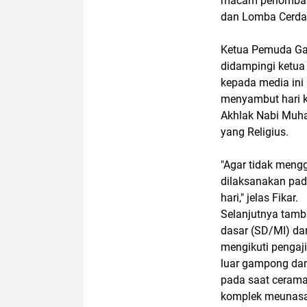
macam perlombaan
dan Lomba Cerda
Ketua Pemuda Ga
didampingi ketua
kepada media ini
menyambut hari 
Akhlak Nabi Muh
yang Religius.
"Agar tidak mengg
dilaksanakan pad
hari," jelas Fikar.
Selanjutnya tamba
dasar (SD/MI) d
mengikuti pengaj
luar gampong da
pada saat cerama
komplek meunas