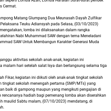
 seperti Lomba Azan, Lomba Hafalan Surat-surat pendek
s Cermat.
mpong Matang Glumpang Dua Meunasah Dayah Zulfikar
 Pelaksana Teuku Adiansyah pada Selasa, (03/10/2023)
 mengatakan, lomba ini dilaksanakan dalam rangka
kelahiran Nabi Muhammad SAW dengan tema Meneladani
ammad SAW Untuk Membangun Karakter Generasi Muda
anggu aktivitas sekolah anak-anak, kegiatan ini
a malam hari setelah salat Isya dan berlangsung selama tiga
h Fikar, kegiatan ini diikuti oleh anak-anak tingkat sekolah
an tingkat sekolah menengah pertama (SMP/MTs) yang
ian baik di gampong maupun yang mengikuti pengajian di
n rencananya hadiah bagi pemenang lomba akan diserahkan
h maulid Sabtu malam, (07/10/2023) mendatang, di
ah.