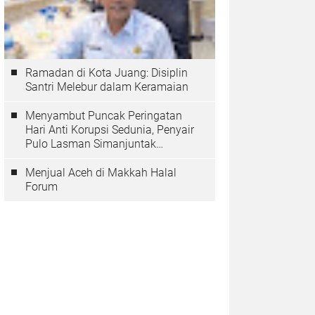
Ramadan di Kota Juang: Disiplin
Santri Melebur dalam Keramaian
Menyambut Puncak Peringatan
Hari Anti Korupsi Sedunia, Penyair
Pulo Lasman Simanjuntak
Menurunkan Tiga Sajak Soroti
Korupsi di Indonesia
Menjual Aceh di Makkah Halal
Forum