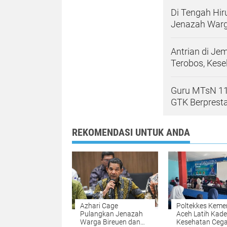
Di Tengah Hir
Jenazah Warg
Antrian di Je
Terobos, Kes
Guru MTsN 11 
GTK Berprest
REKOMENDASI UNTUK ANDA
Azhari Cage
Poltekkes Keme
Pulangkan Jenazah
Aceh Latih Kade
Warga Bireuen dan
Kesehatan Ceg