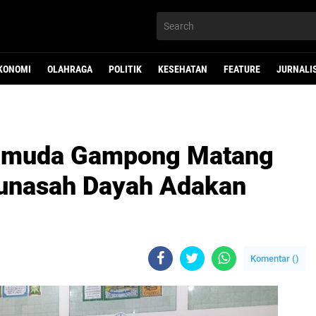
KONOMI
OLAHRAGA
POLITIK
KESEHATAN
FEATURE
JURNALI
Pemuda Gampong Matang
unasah Dayah Adakan
Komentar (
)