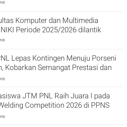
WIB
ltas Komputer dan Multimedia
FKOM) UNIKI Periode 2025/2026 dilantik
WIB
PNL Lepas Kontingen Menuju Porseni
, Kobarkan Semangat Prestasi dan
as
WIB
siswa JTM PNL Raih Juara I pada
Welding Competition 2026 di PPNS
WIB