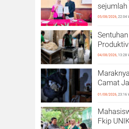
sejumlah 
05/08/2026,
22:04 
Sentuhan 
Produktiv
04/08/2026,
13:28 
Maraknya
Camat Ja
Kewaspa
01/08/2026,
23:16 
Mahasisw
Fkip UNIK