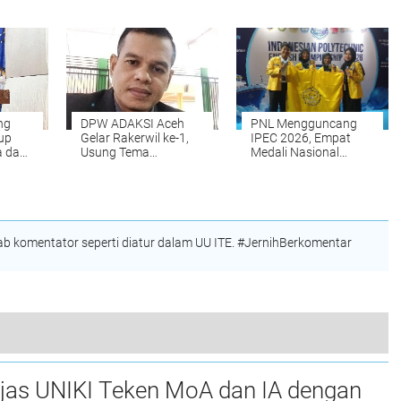
am
Advokasi
m
Kesejahteraan Dosen
ng
DPW ADAKSI Aceh
PNL Mengguncang
up
Gelar Rakerwil ke-1,
IPEC 2026, Empat
 dan
Usung Tema
Medali Nasional
alam
Kesejahteraan Dosen
Dibawa Pulang dari
dan Penguatan
Surabaya
Q
Organisasi
 komentator seperti diatur dalam UU ITE. #JernihBerkomentar
Sambut Maulid, Pemuda Gampong Matang Glumpang Dua Meunasah Dayah Adakan Aneka Lomba
njas UNIKI Teken MoA dan IA dengan