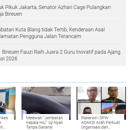
uk Pikuk Jakarta, Senator Azhari Cage Pulangkan
a Bireuen
mbatan Kuta Blang tidak Tertib, Kenderaan Asal
elamatan Pengguna Jalan Terancam
Bireuen Fauzi Raih Juara 2 Guru Inovatif pada Ajang
asi 2026
nkes
Melewati "Jembatan
Rakerwil I DPW
r
Kepala Hiu": Uji Nyali
ADAKSI Aceh Perkuat
ah
Tanpa Garansi
Organisasi dan