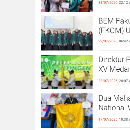
31/07/2026,
22:12 
BEM Faku
(
29/07/2026,
06:42 
Direktur 
XV Medan
Sportivit
23/07/2026,
20:07 
Dua Maha
National 
Surabaya
17/07/2026,
10:38 