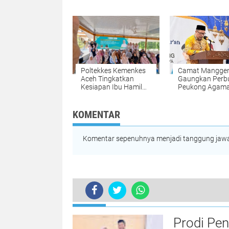
Dua Anaknya dari
Stunting di Nis
Malaysia
melalui Progra
"Gasting"
Poltekkes Kemenkes
Camat Mangge
Aceh Tingkatkan
Gaungkan Perb
Kesiapan Ibu Hamil
Peukong Agama
Lewat Kalender
Wacana Jam M
Hitung Mundur
Siswa Saat
Persalinan Berbasis
Penutupan MT
KOMENTAR
Kearifan Lokal
Komentar sepenuhnya menjadi tanggung jawab
TERKINI
Prodi Pe