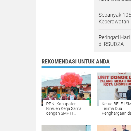
Sebanyak 105
Keperawatan 
Peringati Har
di RSUDZA
REKOMENDASI UNTUK ANDA
PPNI Kabupaten
Ketua BFLF LS
Bireuen Kerja Sama
Terima Dua
dengan SMP IT
Penghargaan da
Muhammadiyah
UDD. PMI Kota
Bireuen Laksanakan
Lhokseumawe
Edukasi Kesehatan