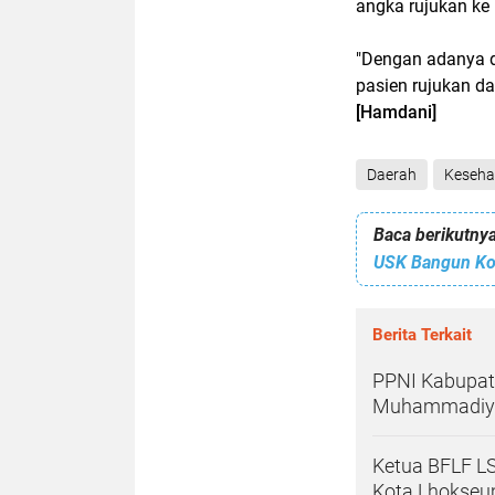
angka rujukan ke
"Dengan adanya d
pasien rujukan da
[Hamdani]
Daerah
Keseha
Baca berikutnya
USK Bangun Kol
Berita Terkait
PPNI Kabupat
Muhammadiyah
Ketua BFLF L
Kota Lhokse