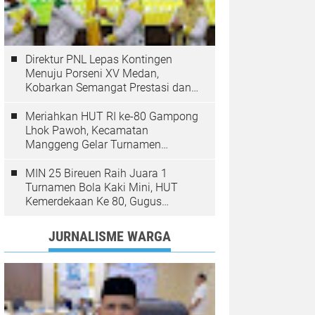
Direktur PNL Lepas Kontingen
Menuju Porseni XV Medan,
Kobarkan Semangat Prestasi dan
Sportivitas
Meriahkan HUT RI ke-80 Gampong
Lhok Pawoh, Kecamatan
Manggeng Gelar Turnamen
Sepakbola. Ini Pesan Camat
MIN 25 Bireuen Raih Juara 1
Turnamen Bola Kaki Mini, HUT
Kemerdekaan Ke 80, Gugus
Jangka
JURNALISME WARGA