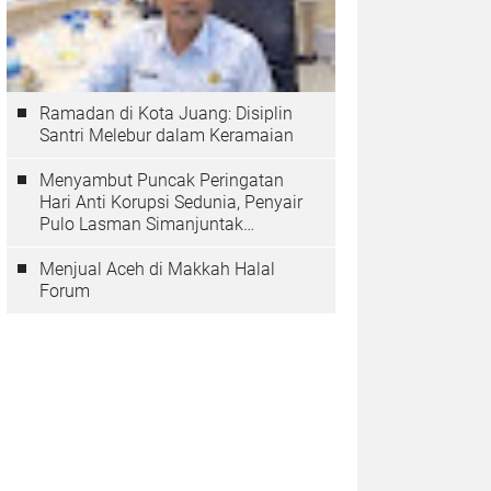
Ramadan di Kota Juang: Disiplin
Santri Melebur dalam Keramaian
Menyambut Puncak Peringatan
Hari Anti Korupsi Sedunia, Penyair
Pulo Lasman Simanjuntak
Menurunkan Tiga Sajak Soroti
Korupsi di Indonesia
Menjual Aceh di Makkah Halal
Forum