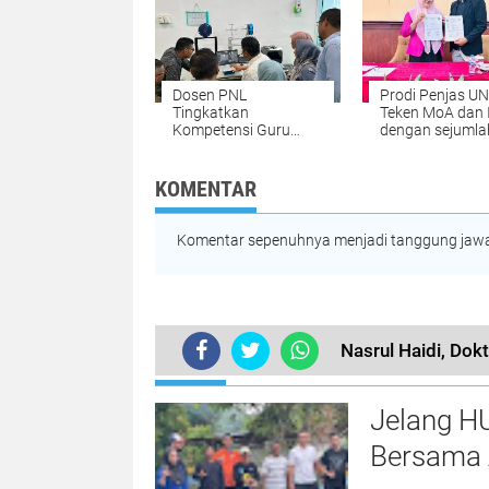
Dosen PNL
Prodi Penjas UN
Tingkatkan
Teken MoA dan 
Kompetensi Guru
dengan sejumla
SMK melalui Pelatihan
Perguruan Tingg
Teknologi 3D Printing
Indonesia
KOMENTAR
Komentar sepenuhnya menjadi tanggung jawab
Nasrul Haidi, Dok
TERKINI
Jelang H
Bersama 