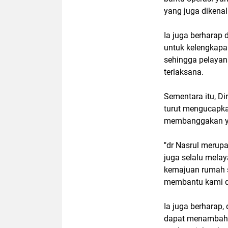
yang juga dikenal
Ia juga berharap
untuk kelengkapan
sehingga pelaya
terlaksana.
Sementara itu, Di
turut mengucapkan
membanggakan ya
"dr Nasrul merupa
juga selalu mela
kemajuan rumah s
membantu kami da
Ia juga berharap,
dapat menambah b