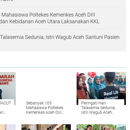
 Mahasiswa Poltekes Kemenkes Aceh DIII
dan Kebidanan Aceh Utara Laksanakan KKL
i Talasemia Sedunia, Istri Wagub Aceh Santuni Pasien
M'ACUT
Sebanyak 105
Peringati Hari
Mahasiswa Poltekes
Talasemia Sedunia,
ri
Kemenkes Aceh DIII
Istri Wagub Aceh
Keperawatan dan
Santuni Pasien di
Kebidanan Aceh
RSUDZA
Utara Laksanakan