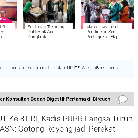
KKL
IKI
Sentuhan Teknologi
Mahasiswa prodi
IA
Politeknik Aceh
Pendidikan Seni
h
Dongkrak
Pertunjukan Fkip
i di
Produktivitas UMKM
UNIKI Raih Juara III
Roti di Aceh Besar
Peksimida
 komentator seperti diatur dalam UU ITE. #JernihBerkomentar
ter Konsultan Bedah Digestif Pertama di Bireuen
UT Ke-81 RI, Kadis PUPR Langsa Turun
ASN: Gotong Royong jadi Perekat