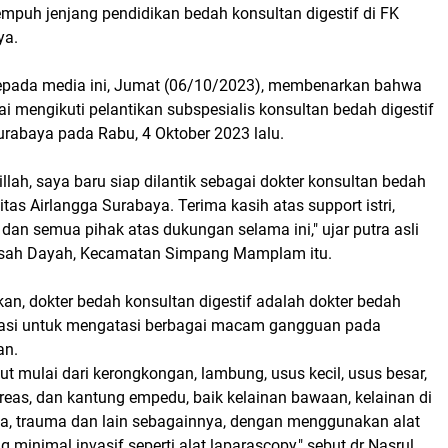
mpuh jenjang pendidikan bedah konsultan digestif di FK
ya.
 kepada media ini, Jumat (06/10/2023), membenarkan bahwa
sai mengikuti pelantikan subspesialis konsultan bedah digestif
urabaya pada Rabu, 4 Oktober 2023 lalu.
llah, saya baru siap dilantik sebagai dokter konsultan bedah
sitas Airlangga Surabaya. Terima kasih atas support istri,
, dan semua pihak atas dukungan selama ini," ujar putra asli
ah Dayah, Kecamatan Simpang Mamplam itu.
an, dokter bedah konsultan digestif adalah dokter bedah
sasi untuk mengatasi berbagai macam gangguan pada
an.
t mulai dari kerongkongan, lambung, usus kecil, usus besar,
kreas, dan kantung empedu, baik kelainan bawaan, kelainan di
a, trauma dan lain sebagainnya, dengan menggunakan alat
 minimal invasif seperti alat laparascopy," sebut dr Nasrul,