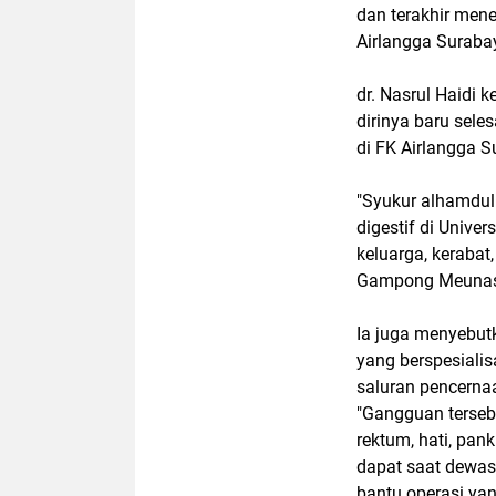
dan terakhir mene
Airlangga Suraba
dr. Nasrul Haidi
dirinya baru sele
di FK Airlangga S
"Syukur alhamduli
digestif di Univer
keluarga, kerabat
Gampong Meunas
Ia juga menyebutk
yang berspesiali
saluran pencerna
"Gangguan tersebu
rektum, hati, pan
dapat saat dewas
bantu operasi yang