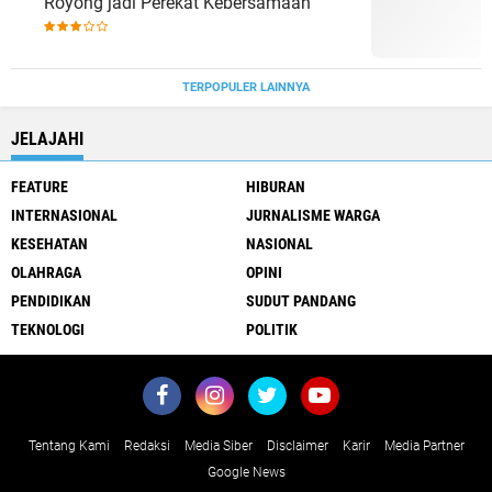
Royong jadi Perekat Kebersamaan
TERPOPULER LAINNYA
JELAJAHI
FEATURE
HIBURAN
INTERNASIONAL
JURNALISME WARGA
KESEHATAN
NASIONAL
OLAHRAGA
OPINI
PENDIDIKAN
SUDUT PANDANG
TEKNOLOGI
POLITIK
Tentang Kami
Redaksi
Media Siber
Disclaimer
Karir
Media Partner
Google News