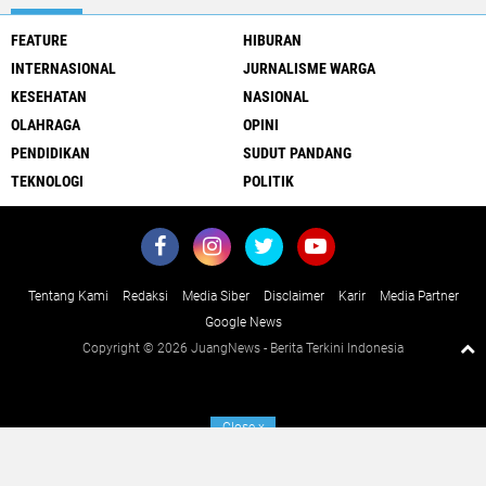
FEATURE
HIBURAN
INTERNASIONAL
JURNALISME WARGA
KESEHATAN
NASIONAL
OLAHRAGA
OPINI
PENDIDIKAN
SUDUT PANDANG
TEKNOLOGI
POLITIK
Tentang Kami
Redaksi
Media Siber
Disclaimer
Karir
Media Partner
Google News
Copyright ©
2026 JuangNews - Berita Terkini Indonesia
Close
x