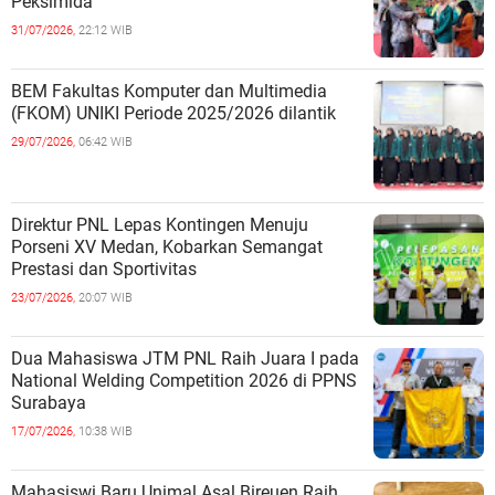
Peksimida
31/07/2026,
22:12 WIB
BEM Fakultas Komputer dan Multimedia
(FKOM) UNIKI Periode 2025/2026 dilantik
29/07/2026,
06:42 WIB
Direktur PNL Lepas Kontingen Menuju
Porseni XV Medan, Kobarkan Semangat
Prestasi dan Sportivitas
23/07/2026,
20:07 WIB
Dua Mahasiswa JTM PNL Raih Juara I pada
National Welding Competition 2026 di PPNS
Surabaya
17/07/2026,
10:38 WIB
Mahasiswi Baru Unimal Asal Bireuen Raih