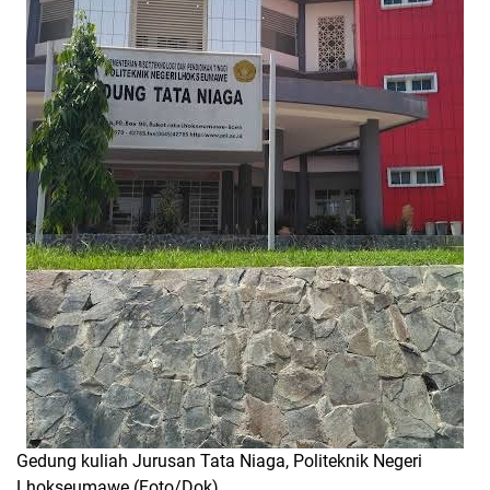
Gedung kuliah Jurusan Tata Niaga, Politeknik Negeri
Lhokseumawe (Foto/Dok)