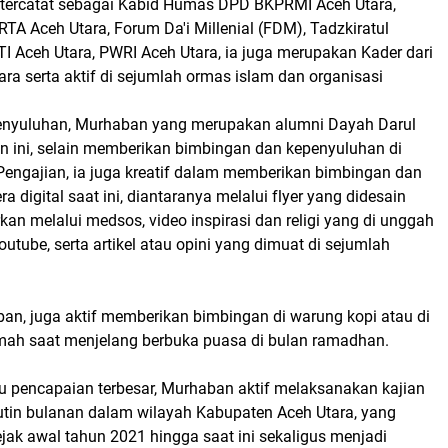
a tercatat sebagai Kabid Humas DPD BKPRMI Aceh Utara,
A Aceh Utara, Forum Da'i Millenial (FDM), Tadzkiratul
 Aceh Utara, PWRI Aceh Utara, ia juga merupakan Kader dari
ra serta aktif di sejumlah ormas islam dan organisasi
enyuluhan, Murhaban yang merupakan alumni Dayah Darul
 ini, selain memberikan bimbingan dan kepenyuluhan di
Pengajian, ia juga kreatif dalam memberikan bimbingan dan
a digital saat ini, diantaranya melalui flyer yang didesain
an melalui medsos, video inspirasi dan religi yang di unggah
outube, serta artikel atau opini yang dimuat di sejumlah
n, juga aktif memberikan bimbingan di warung kopi atau di
ramah saat menjelang berbuka puasa di bulan ramadhan.
u pencapaian terbesar, Murhaban aktif melaksanakan kajian
 rutin bulanan dalam wilayah Kabupaten Aceh Utara, yang
ejak awal tahun 2021 hingga saat ini sekaligus menjadi