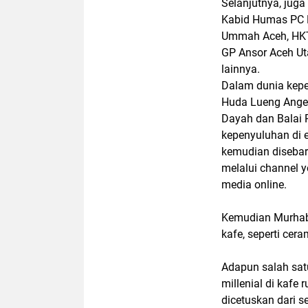
Selanjutnya, jug
Kabid Humas PC RT
Ummah Aceh, HKTI
GP Ansor Aceh Uta
lainnya.
Dalam dunia kep
Huda Lueng Angen
Dayah dan Balai 
kepenyuluhan di er
kemudian disebark
melalui channel y
media online.
Kemudian Murhaba
kafe, seperti ce
Adapun salah sat
millenial di kafe
dicetuskan dari s