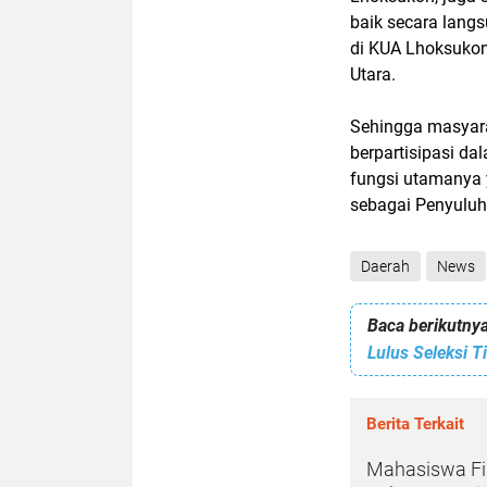
baik secara lang
di KUA Lhoksukon
Utara.
Sehingga masyara
berpartisipasi 
fungsi utamanya 
sebagai Penyulu
Daerah
News
Baca berikutnya
Berita Terkait
Mahasiswa Fik