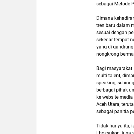
sebagai Metode P
Dimana kehadiran 
tren baru dalam 
sesuai dengan p
sekedar tempat n
yang di gandrung
nongkrong berma
Bagi masyarakat
multi talent, dim
speaking, sehingga
berbagai pihak u
ke website media 
Aceh Utara, terut
sebagai panitia p
Tidak hanya itu, 
Lhoksukon, juga 