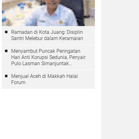
Ramadan di Kota Juang: Disiplin
Santri Melebur dalam Keramaian
Menyambut Puncak Peringatan
Hari Anti Korupsi Sedunia, Penyair
Pulo Lasman Simanjuntak
Menurunkan Tiga Sajak Soroti
Korupsi di Indonesia
Menjual Aceh di Makkah Halal
Forum