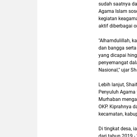
sudah saatnya da
Agama Islam sosok
kegiatan keagama
aktif diberbagai 
"Alhamdulillah, 
dan bangga serta
yang dicapai hing
penyemangat dalam
Nasional," ujar S
Lebih lanjut, Sh
Penyuluh Agama ya
Murhaban mengaba
OKP. Kiprahnya da
kecamatan, kabup
Di tingkat desa,
dari tahun 2019 