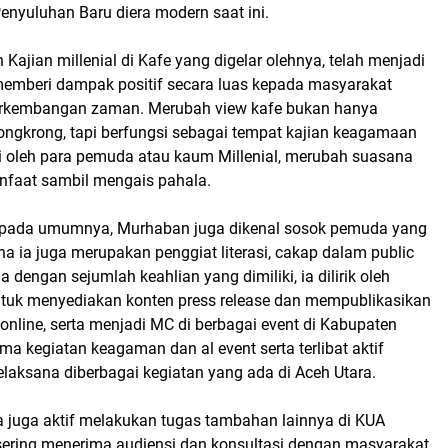
enyuluhan Baru diera modern saat ini.
Kajian millenial di Kafe yang digelar olehnya, telah menjadi
memberi dampak positif secara luas kepada masyarakat
erkembangan zaman. Merubah view kafe bukan hanya
ongkrong, tapi berfungsi sebagai tempat kajian keagamaan
i oleh para pemuda atau kaum Millenial, merubah suasana
nfaat sambil mengais pahala.
 pada umumnya, Murhaban juga dikenal sosok pemuda yang
ana ia juga merupakan penggiat literasi, cakap dalam public
 dengan sejumlah keahlian yang dimiliki, ia dilirik oleh
ntuk menyediakan konten press release dan mempublikasikan
online, serta menjadi MC di berbagai event di Kabupaten
ama kegiatan keagaman dan al event serta terlibat aktif
elaksana diberbagai kegiatan yang ada di Aceh Utara.
ia juga aktif melakukan tugas tambahan lainnya di KUA
sering menerima audiensi dan konsultasi dengan masyarakat