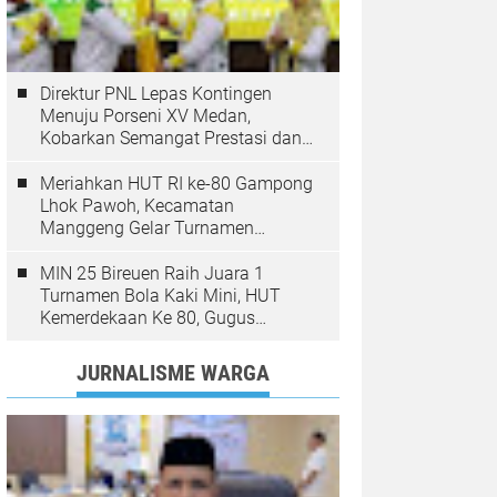
Direktur PNL Lepas Kontingen
Menuju Porseni XV Medan,
Kobarkan Semangat Prestasi dan
Sportivitas
Meriahkan HUT RI ke-80 Gampong
Lhok Pawoh, Kecamatan
Manggeng Gelar Turnamen
Sepakbola. Ini Pesan Camat
MIN 25 Bireuen Raih Juara 1
Turnamen Bola Kaki Mini, HUT
Kemerdekaan Ke 80, Gugus
Jangka
JURNALISME WARGA