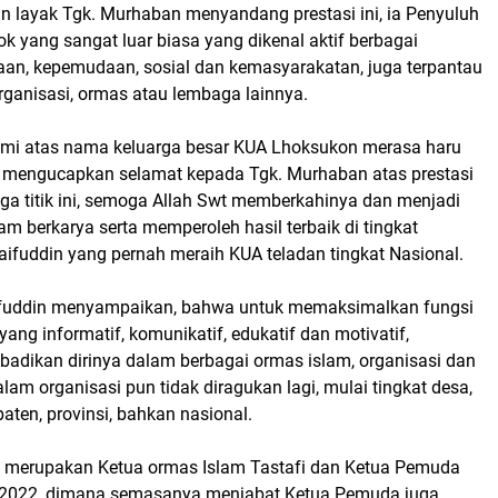
n layak Tgk. Murhaban menyandang prestasi ini, ia Penyuluh
 yang sangat luar biasa yang dikenal aktif berbagai
an, kepemudaan, sosial dan kemasyarakatan, juga terpantau
organisasi, ormas atau lembaga lainnya.
kami atas nama keluarga besar KUA Lhoksukon merasa haru
 mengucapkan selamat kepada Tgk. Murhaban atas prestasi
ga titik ini, semoga Allah Swt memberkahinya dan menjadi
 berkarya serta memperoleh hasil terbaik di tingkat
haifuddin yang pernah meraih KUA teladan tingkat Nasional.
aifuddin menyampaikan, bahwa untuk memaksimalkan fungsi
ng informatif, komunikatif, edukatif dan motivatif,
dikan dirinya dalam berbagai ormas islam, organisasi dan
lam organisasi pun tidak diragukan lagi, mulai tingkat desa,
aten, provinsi, bahkan nasional.
 ia merupakan Ketua ormas Islam Tastafi dan Ketua Pemuda
- 2022, dimana semasanya menjabat Ketua Pemuda juga