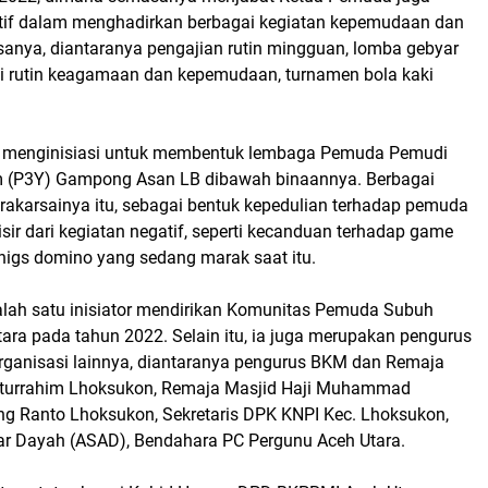
reatif dalam menghadirkan berbagai kegiatan kepemudaan dan
anya, diantaranya pengajian rutin mingguan, lomba gebyar
i rutin keagamaan dan kepemudaan, turnamen bola kaki
a menginisiasi untuk membentuk lembaga Pemuda Pemudi
m (P3Y) Gampong Asan LB dibawah binaannya. Berbagai
prakarsainya itu, sebagai bentuk kepedulian terhadap pemuda
ir dari kegiatan negatif, seperti kecanduan terhadap game
p higs domino yang sedang marak saat itu.
lah satu inisiator mendirikan Komunitas Pemuda Subuh
ara pada tahun 2022. Selain itu, ia juga merupakan pengurus
 organisasi lainnya, diantaranya pengurus BKM dan Remaja
iturrahim Lhoksukon, Remaja Masjid Haji Muhammad
 Ranto Lhoksukon, Sekretaris DPK KNPI Kec. Lhoksukon,
ntar Dayah (ASAD), Bendahara PC Pergunu Aceh Utara.