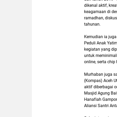
dikenal aktif, k
keagamaan di des
ramadhan, diskus
tahunan.
Kemudian ia jug
Peduli Anak Yati
kegiatan yang di
untuk meminimalis
online, serta chi
Murhaban juga sa
(Kompas) Aceh Ut
aktif diberbagai
Masjid Agung Ba
Hanafiah Gampong
Aliansi Santri A