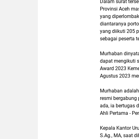
Dalam surat ters
Provinsi Aceh ma
yang diperlombaka
diantaranya portof
yang diikuti 205 
sebagai peserta te
Murhaban dinyata
dapat mengikuti s
Award 2023 Kemen
Agustus 2023 men
Murhaban adalah
resmi bergabung 
ada, ia bertugas 
Ahli Pertama - P
Kepala Kantor U
S.Ag., MA, saat 