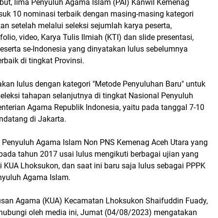
ebut, lima Penyuluh Agama Islam (PAI) Kanwil Kemenag
suk 10 nominasi terbaik dengan masing-masing kategori
n setelah melalui seleksi sejumlah karya peserta,
olio, video, Karya Tulis Ilmiah (KTI) dan slide presentasi,
peserta se-Indonesia yang dinyatakan lulus sebelumnya
rbaik di tingkat Provinsi.
kan lulus dengan kategori "Metode Penyuluhan Baru" untuk
eleksi tahapan selanjutnya di tingkat Nasional Penyuluh
terian Agama Republik Indonesia, yaitu pada tanggal 7-10
datang di Jakarta.
 Penyuluh Agama Islam Non PNS Kemenag Aceh Utara yang
pada tahun 2017 usai lulus mengikuti berbagai ujian yang
di KUA Lhoksukon, dan saat ini baru saja lulus sebagai PPPK
enyuluh Agama Islam.
rusan Agama (KUA) Kecamatan Lhoksukon Shaifuddin Fuady,
dihubungi oleh media ini, Jumat (04/08/2023) mengatakan