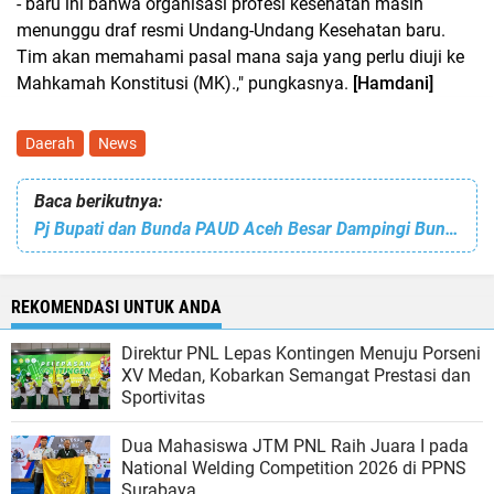
- baru ini bahwa organisasi profesi kesehatan masih
menunggu draf resmi Undang-Undang Kesehatan baru.
Tim akan memahami pasal mana saja yang perlu diuji ke
Mahkamah Konstitusi (MK).," pungkasnya.
[Hamdani]
Daerah
News
Baca berikutnya:
Pj Bupati dan Bunda PAUD Aceh Besar Dampingi Bunda PAUD Aceh Pantau Hari Pertama Masuk Sekolah
REKOMENDASI UNTUK ANDA
Direktur PNL Lepas Kontingen Menuju Porseni
XV Medan, Kobarkan Semangat Prestasi dan
Sportivitas
Dua Mahasiswa JTM PNL Raih Juara I pada
National Welding Competition 2026 di PPNS
Surabaya