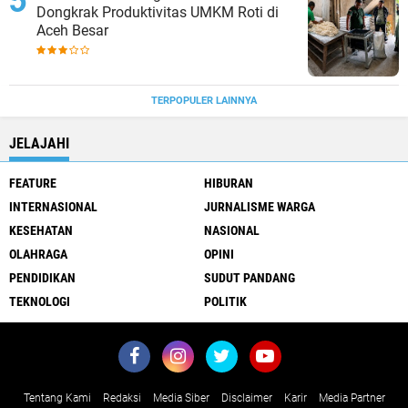
Dongkrak Produktivitas UMKM Roti di
Aceh Besar
TERPOPULER LAINNYA
JELAJAHI
FEATURE
HIBURAN
INTERNASIONAL
JURNALISME WARGA
KESEHATAN
NASIONAL
OLAHRAGA
OPINI
PENDIDIKAN
SUDUT PANDANG
TEKNOLOGI
POLITIK
Tentang Kami
Redaksi
Media Siber
Disclaimer
Karir
Media Partner