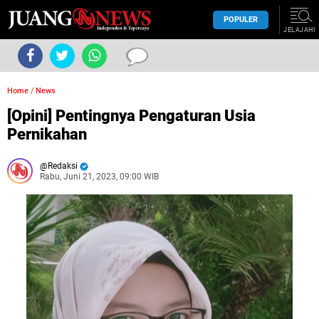
POPULER
JELAJAHI
Home
/
News
[Opini] Pentingnya Pengaturan Usia
Pernikahan
Redaksi
Rabu, Juni 21, 2023, 09:00 WIB