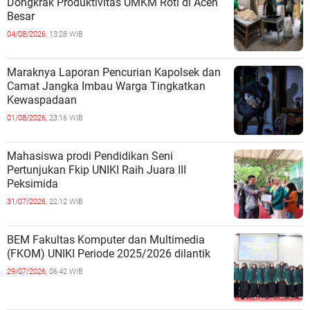
Dongkrak Produktivitas UMKM Roti di Aceh
Besar
04/08/2026,
13:28 WIB
Maraknya Laporan Pencurian Kapolsek dan
Camat Jangka Imbau Warga Tingkatkan
Kewaspadaan
01/08/2026,
23:16 WIB
Mahasiswa prodi Pendidikan Seni
Pertunjukan Fkip UNIKI Raih Juara III
Peksimida
31/07/2026,
22:12 WIB
BEM Fakultas Komputer dan Multimedia
(FKOM) UNIKI Periode 2025/2026 dilantik
29/07/2026,
06:42 WIB