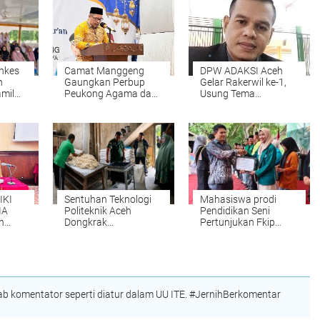
nkes
Camat Manggeng
DPW ADAKSI Aceh
n
Gaungkan Perbup
Gelar Rakerwil ke-1,
mil
Peukong Agama dan
Usung Tema
Wacana Jam Malam
Kesejahteraan Dosen
Siswa Saat
dan Penguatan
asis
Penutupan MTQ
Organisasi
IKI
Sentuhan Teknologi
Mahasiswa prodi
IA
Politeknik Aceh
Pendidikan Seni
h
Dongkrak
Pertunjukan Fkip
i di
Produktivitas UMKM
UNIKI Raih Juara III
Roti di Aceh Besar
Peksimida
 komentator seperti diatur dalam UU ITE. #JernihBerkomentar