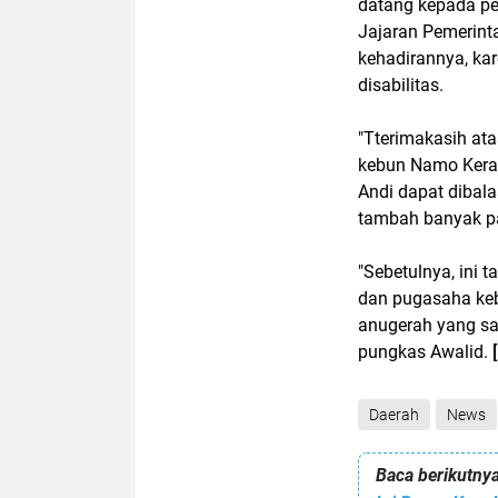
datang kepada pe
Jajaran Pemerint
kehadirannya, ka
disabilitas.
"Tterimakasih ata
kebun Namo Kera
Andi dapat dibal
tambah banyak pa
"Sebetulnya, ini
dan pugasaha keb
anugerah yang san
pungkas Awalid.
Daerah
News
Baca berikutnya