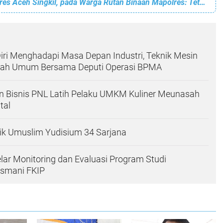
Ini Pesan Kapolres Aceh Singkil, pada Warga Rutan Binaan Mapolres: Tetap Tabah dan Beribadah
ri Menghadapi Masa Depan Industri, Teknik Mesin
liah Umum Bersama Deputi Operasi BPMA
n Bisnis PNL Latih Pelaku UMKM Kuliner Meunasah
tal
ik Umuslim Yudisium 34 Sarjana
ar Monitoring dan Evaluasi Program Studi
asmani FKIP