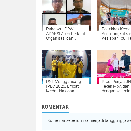
Rakerwil I DPW
Poltekkes Keme
ADAKSI Aceh Perkuat
Aceh Tingkatka
Organisasi dan
Kesiapan Ibu Ha
Advokasi
Lewat Kalender
Kesejahteraan Dosen
Hitung Mundur
Persalinan Berb
Kearifan Lokal
PNL Mengguncang
Prodi Penjas UN
IPEC 2026, Empat
Teken MoA dan 
Medali Nasional
dengan sejumla
Dibawa Pulang dari
Perguruan Tingg
Surabaya
Indonesia
KOMENTAR
Komentar sepenuhnya menjadi tanggung jawab