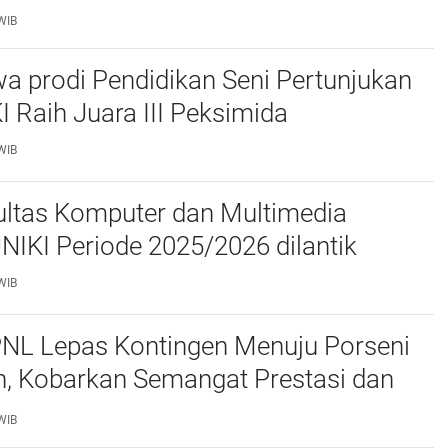
daan
WIB
a prodi Pendidikan Seni Pertunjukan
I Raih Juara III Peksimida
WIB
ltas Komputer dan Multimedia
FKOM) UNIKI Periode 2025/2026 dilantik
WIB
PNL Lepas Kontingen Menuju Porseni
, Kobarkan Semangat Prestasi dan
as
WIB