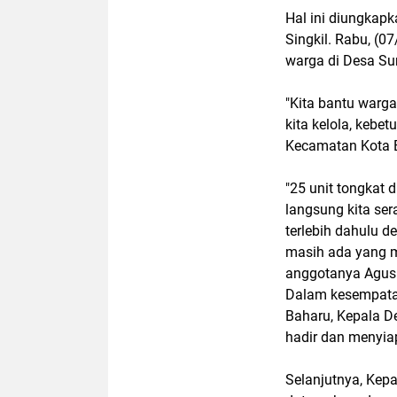
Hal ini diungkap
Singkil. Rabu, (0
warga di Desa Su
"Kita bantu warga
kita kelola, kebe
Kecamatan Kota B
"25 unit tongkat 
langsung kita s
terlebih dahulu 
masih ada yang m
anggotanya Agus
Dalam kesempatan
Baharu, Kepala D
hadir dan menyiap
Selanjutnya, Kep