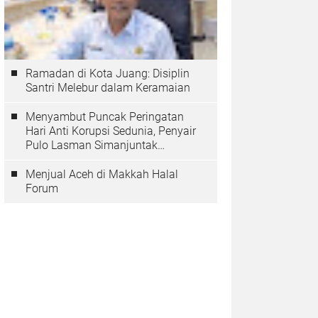
Ramadan di Kota Juang: Disiplin
Santri Melebur dalam Keramaian
Menyambut Puncak Peringatan
Hari Anti Korupsi Sedunia, Penyair
Pulo Lasman Simanjuntak
Menurunkan Tiga Sajak Soroti
Korupsi di Indonesia
Menjual Aceh di Makkah Halal
Forum