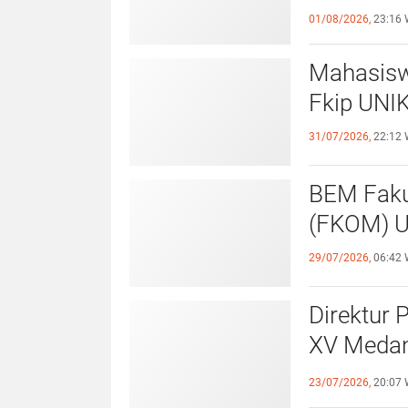
Kewaspa
01/08/2026,
23:16 
Mahasisw
Fkip UNIK
31/07/2026,
22:12 
BEM Faku
(
29/07/2026,
06:42 
Direktur 
XV Medan
Sportivit
23/07/2026,
20:07 