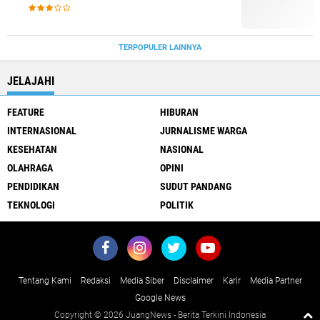
TERPOPULER LAINNYA
JELAJAHI
FEATURE
HIBURAN
INTERNASIONAL
JURNALISME WARGA
KESEHATAN
NASIONAL
OLAHRAGA
OPINI
PENDIDIKAN
SUDUT PANDANG
TEKNOLOGI
POLITIK
Tentang Kami
Redaksi
Media Siber
Disclaimer
Karir
Media Partner
Google News
Copyright ©
2026 JuangNews - Berita Terkini Indonesia