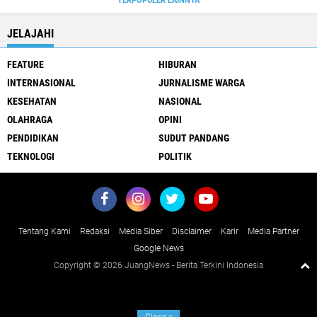
TERPOPULER LAINNYA
JELAJAHI
FEATURE
HIBURAN
INTERNASIONAL
JURNALISME WARGA
KESEHATAN
NASIONAL
OLAHRAGA
OPINI
PENDIDIKAN
SUDUT PANDANG
TEKNOLOGI
POLITIK
Tentang Kami
Redaksi
Media Siber
Disclaimer
Karir
Media Partner
Google News
Copyright ©
2026 JuangNews - Berita Terkini Indonesia