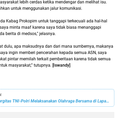
syarakat lebih cerdas ketika mendengar dan melihat isu.
ahkan untuk menggunakan jalur komunikasi.
da Kabag Prokopim untuk tanggapi terkecuali ada hal-hal
n saya minta maaf karena saya tidak biasa menanggapi
da berita di medsos," jelasnya.
hat dulu, apa maksudnya dan dari mana sumbernya, makanya
tu saya ingin memberi pencerahan kepada semua ASN, saya
kat pintar memilah terkait pemberitaan karena tidak semua
untuk masyarakat,” tutupnya.
[Iswandy]
:
Tingkatkan Sinergitas TNI-Polri Melaksanakan Olahraga Bersama di Lapangan Polres Subulussalam