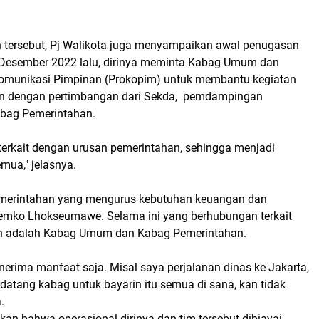
tersebut, Pj Walikota juga menyampaikan awal penugasan
 Desember 2022 lalu, dirinya meminta Kabag Umum dan
omunikasi Pimpinan (Prokopim) untuk membantu kegiatan
n dengan pertimbangan dari Sekda, pemdampingan
abag Pemerintahan.
terkait dengan urusan pemerintahan, sehingga menjadi
mua," jelasnya.
emerintahan yang mengurus kebutuhan keuangan dan
 Pemko Lhokseumawe. Selama ini yang berhubungan terkait
n adalah Kabag Umum dan Kabag Pemerintahan.
enerima manfaat saja. Misal saya perjalanan dinas ke Jakarta,
datang kabag untuk bayarin itu semua di sana, kan tidak
.
n bahwa operasional dirinya dan tim tersebut dibiayai