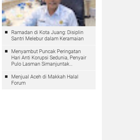
Ramadan di Kota Juang: Disiplin
Santri Melebur dalam Keramaian
Menyambut Puncak Peringatan
Hari Anti Korupsi Sedunia, Penyair
Pulo Lasman Simanjuntak
Menurunkan Tiga Sajak Soroti
Korupsi di Indonesia
Menjual Aceh di Makkah Halal
Forum