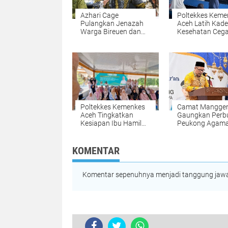
Azhari Cage
Poltekkes Keme
Pulangkan Jenazah
Aceh Latih Kade
Warga Bireuen dan
Kesehatan Ceg
Dua Anaknya dari
Stunting di Nis
Malaysia
melalui Progra
"Gasting"
Poltekkes Kemenkes
Camat Mangge
Aceh Tingkatkan
Gaungkan Perb
Kesiapan Ibu Hamil
Peukong Agama
Lewat Kalender
Wacana Jam M
Hitung Mundur
Siswa Saat
Persalinan Berbasis
Penutupan MT
KOMENTAR
Kearifan Lokal
Komentar sepenuhnya menjadi tanggung jawab