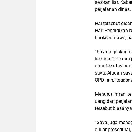
setoran liar. Kab
perjalanan dinas.
Hal tersebut dis
Hari Pendidikan 
Lhokseumawe, pad
“Saya tegaskan da
kepada OPD dan ja
atau fee atas nam
saya. Ajudan say
OPD lain," tegasn
Menurut Imran, t
uang dari perjala
tersebut biasanya
“Saya juga meneg
diluar prosedural