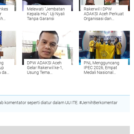
nkes
Melewati "Jembatan
Rakerwil I DPW
r
Kepala Hiu": Uji Nyali
ADAKSI Aceh Perkuat
ah
Tanpa Garansi
Organisasi dan
am
Advokasi
m
Kesejahteraan Dosen
ng
DPW ADAKSI Aceh
PNL Mengguncang
up
Gelar Rakerwil ke-1,
IPEC 2026, Empat
 dan
Usung Tema
Medali Nasional
alam
Kesejahteraan Dosen
Dibawa Pulang dari
dan Penguatan
Surabaya
Q
Organisasi
 komentator seperti diatur dalam UU ITE. #JernihBerkomentar