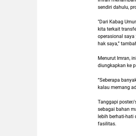
sendiri dahulu, p
"Dari Kabag Umum
kita terkait trans
operasional saya
hak saya,” tamba
Menurut Imran, in
diungkapkan ke pu
“Seberapa banyak 
kalau memang ada
Tanggapi poster/s
sebagai bahan ma
lebih berhati-ha
fasilitas.