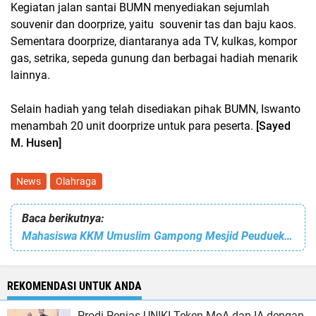
Kegiatan jalan santai BUMN menyediakan sejumlah
souvenir dan doorprize, yaitu souvenir tas dan baju kaos.
Sementara doorprize, diantaranya ada TV, kulkas, kompor
gas, setrika, sepeda gunung dan berbagai hadiah menarik
lainnya.
Selain hadiah yang telah disediakan pihak BUMN, Iswanto
menambah 20 unit doorprize untuk para peserta.
[Sayed
M. Husen]
News
Olahraga
Baca berikutnya:
Mahasiswa KKM Umuslim Gampong Mesjid Peuduek Pijay Gelar MTQ Anak-anak
REKOMENDASI UNTUK ANDA
Prodi Penjas UNIKI Teken MoA dan IA dengan