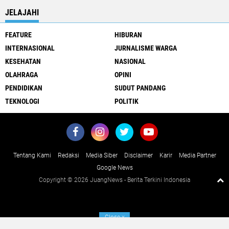
JELAJAHI
FEATURE
HIBURAN
INTERNASIONAL
JURNALISME WARGA
KESEHATAN
NASIONAL
OLAHRAGA
OPINI
PENDIDIKAN
SUDUT PANDANG
TEKNOLOGI
POLITIK
Tentang Kami
Redaksi
Media Siber
Disclaimer
Karir
Media Partner
Google News
Copyright ©
2026 JuangNews - Berita Terkini Indonesia
Close
x