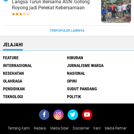
Langsa Turun Bersama ASN: Gotong
Royong jadi Perekat Kebersamaan
TERPOPULER LAINNYA
JELAJAHI
FEATURE
HIBURAN
INTERNASIONAL
JURNALISME WARGA
KESEHATAN
NASIONAL
OLAHRAGA
OPINI
PENDIDIKAN
SUDUT PANDANG
TEKNOLOGI
POLITIK
Tentang Kami
Redaksi
Media Siber
Disclaimer
Karir
Media Partner