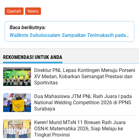
Daerah
News
Baca berikutnya:
Walikota Subulussalam Sampaikan Terimakasih pada Camat Lama, dan Ucapkan Selamat Bertugas Camat yang Baru di Kecamatan Longkib
REKOMENDASI UNTUK ANDA
Direktur PNL Lepas Kontingen Menuju Porseni
XV Medan, Kobarkan Semangat Prestasi dan
Sportivitas
Dua Mahasiswa JTM PNL Raih Juara I pada
National Welding Competition 2026 di PPNS
Surabaya
Keren! Murid MTsN 11 Bireuen Raih Juara
OSN-K Matematika 2026, Siap Melaju ke
Tingkat Provinsi