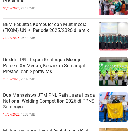
Peksimida
31/07/2026,
22:12 WIB
BEM Fakultas Komputer dan Multimedia
(FKOM) UNIKI Periode 2025/2026 dilantik
29/07/2026,
06:42 WIB
Direktur PNL Lepas Kontingen Menuju
Porseni XV Medan, Kobarkan Semangat
Prestasi dan Sportivitas
23/07/2026,
20:07 WIB
Dua Mahasiswa JTM PNL Raih Juara I pada
National Welding Competition 2026 di PPNS
Surabaya
17/07/2026,
10:38 WIB
Mahasiswi Baru Unimal Asal Bireuen Raih