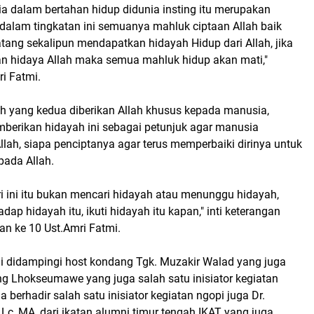
a dalam bertahan hidup didunia insting itu merupakan
 dalam tingkatan ini semuanya mahluk ciptaan Allah baik
tang sekalipun mendapatkan hidayah Hidup dari Allah, jika
n hidaya Allah maka semua mahluk hidup akan mati,"
i Fatmi.
ah yang kedua diberikan Allah khusus kepada manusia,
berikan hidayah ini sebagai petunjuk agar manusia
lah, siapa penciptanya agar terus memperbaiki dirinya untuk
pada Allah.
ri ini itu bukan mencari hidayah atau menunggu hidayah,
adap hidayah itu, ikuti hidayah itu kapan," inti keterangan
an ke 10 Ust.Amri Fatmi.
i didampingi host kondang Tgk. Muzakir Walad yang juga
ng Lhokseumawe yang juga salah satu inisiator kegiatan
 berhadir salah satu inisiator kegiatan ngopi juga Dr.
c, MA, dari ikatan alumni timur tengah IKAT yang juga