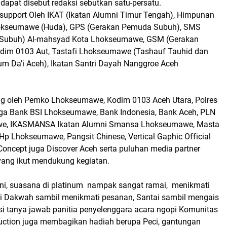
 dapat disebut redaksi sebutkan satu-persatu.
disupport Oleh IKAT (Ikatan Alumni Timur Tengah), Himpunan
kseumawe (Huda), GPS (Gerakan Pemuda Subuh), SMS
h Subuh) Al-mahsyad Kota Lhokseumawe, GSM (Gerakan
dim 0103 Aut, Tastafi Lhokseumawe (Tashauf Tauhid dan
rum Da'i Aceh), Ikatan Santri Dayah Nanggroe Aceh
ng oleh Pemko Lhokseumawe, Kodim 0103 Aceh Utara, Polres
a Bank BSI Lhokseumawe, Bank Indonesia, Bank Aceh, PLN
e, IKASMANSA Ikatan Alumni Smansa Lhokseumawe, Masta
Hp Lhokseumawe, Pangsit Chinese, Vertical Gaphic Official
Concept juga Discover Aceh serta puluhan media partner
 yang ikut mendukung kegiatan.
ni, suasana di platinum nampak sangat ramai, menikmati
si Dakwah sambil menikmati pesanan, Santai sambil mengais
si tanya jawab panitia penyelenggara acara ngopi Komunitas
uction juga membagikan hadiah berupa Peci, gantungan