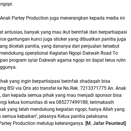
 ngopi.
Anak Partey Production juga menerangkan kepada media ini
 antusias, banyak yang mau ikut berinfak dan berpartiaipasi
ce gantungan kunci juga sticker yang dibuatkan panitia juga
ang dicetak panitia, yang dananya dari penjualan tersebut
 mendukung operational Kegiatan Ngopi Dakwah Road To
pan program syiar Dakwah agama ngopi ini dapat terus rutin
inggunya.
ak yang ingin berpartisipasi berinfak shadaqah bisa
ing BSI via Qris ato transfer ke No.Rek. 7213371775 An. Anak
n, dan kepada semua pihak yang mau menjadi sponsor bisa
gi ketua komunitas di wa 085277499188, terimakasih
ak yang telah mendukung kegiatan ngopi, hanya Allah yang
emua kebaikan", jelasnya Ketua panitia pelaksana
artey Production metutup keteranganya.
[M. Jafar Peunteut]