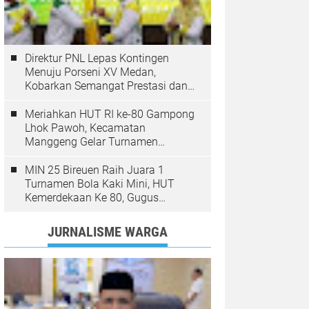
Direktur PNL Lepas Kontingen
Menuju Porseni XV Medan,
Kobarkan Semangat Prestasi dan
Sportivitas
Meriahkan HUT RI ke-80 Gampong
Lhok Pawoh, Kecamatan
Manggeng Gelar Turnamen
Sepakbola. Ini Pesan Camat
MIN 25 Bireuen Raih Juara 1
Turnamen Bola Kaki Mini, HUT
Kemerdekaan Ke 80, Gugus
Jangka
JURNALISME WARGA