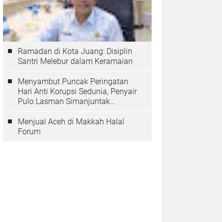
Ramadan di Kota Juang: Disiplin
Santri Melebur dalam Keramaian
Menyambut Puncak Peringatan
Hari Anti Korupsi Sedunia, Penyair
Pulo Lasman Simanjuntak
Menurunkan Tiga Sajak Soroti
Korupsi di Indonesia
Menjual Aceh di Makkah Halal
Forum