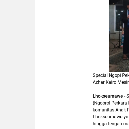
Special Ngopi Pe
Azhar Kairo Mesir
Lhokseumawe
- 
(Ngobrol Perkara
komunitas Anak Pa
Lhokseumawe yang
hingga tengah m