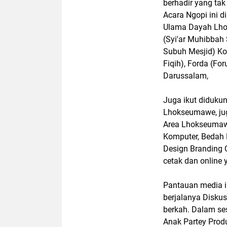
berhadir yang tak
Acara Ngopi ini 
Ulama Dayah Lho
(Syi'ar Muhibba
Subuh Mesjid) Ko
Fiqih), Forda (Fo
Darussalam,
Juga ikut diduku
Lhokseumawe, jug
Area Lhokseumaw
Komputer, Bedah 
Design Branding 
cetak dan online
Pantauan media i
berjalanya Disku
berkah. Dalam se
Anak Partey Prod