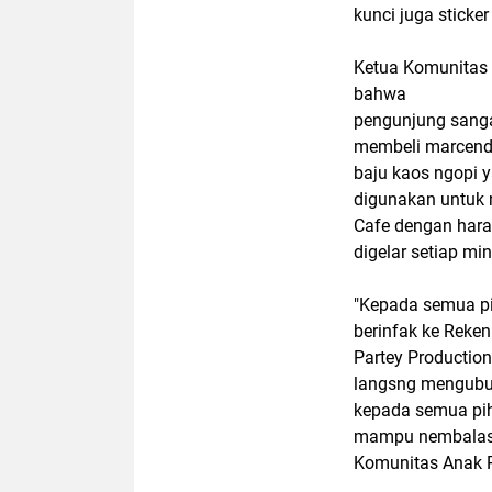
kunci juga sticker
Ketua Komunitas 
bahwa
pengunjung sangat
membeli marcendi
baju kaos ngopi y
digunakan untuk
Cafe dengan hara
digelar setiap m
"Kepada semua pih
berinfak ke Reken
Partey Productio
langsng mengubun
kepada semua pih
mampu nembalas s
Komunitas Anak P