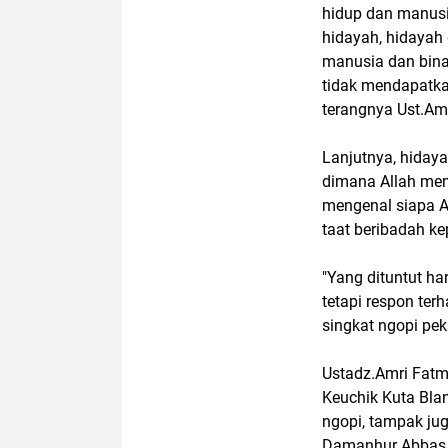
hidup dan manusi
hidayah, hidayah
manusia dan bina
tidak mendapatka
terangnya Ust.Amr
Lanjutnya, hiday
dimana Allah mem
mengenal siapa Al
taat beribadah ke
"Yang dituntut ha
tetapi respon terh
singkat ngopi pek
Ustadz.Amri Fatm
Keuchik Kuta Bla
ngopi, tampak juga
Damanhur Abbas L