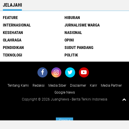
JELAJAHI
FEATURE
HIBURAN
INTERNASIONAL
JURNALISME WARGA
KESEHATAN
NASIONAL
OLAHRAGA
OPINI
PENDIDIKAN
SUDUT PANDANG
TEKNOLOGI
POLITIK
Tentang Kami
Redaksi
Media Siber
Disclaimer
Karir
Media Partner
Google News
Copyright ©
2026 JuangNews - Berita Terkini Indonesia
Close
x