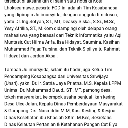
tersebut dilaksanakan di salah satu hotel di Kota
Lhokseumawe, peserta FGD ini adalah Tim Kosabangsa
yang dipimpin Julimursyida, dengan anggota tim dosen,
yaitu Dr. Ing Sofyan, ST., MT, Deassy Siska., S.Si., M.Sc,
Yesy Afrillia, ST., M.Kom didampingi oleh delapan orang
mahasiswa yang berasal dari Teknik Informatika yaitu Aqil
Muntasir, Cut Hilma Arifa, Ilsa Hidayat, Saumina, Kasihan
Muhammad Fajar, Tursina, dan Teknik Sipil yaitu Rahmat
Hidayat dan Jordan Aksal.
Tambah Julimursyida, selain itu hadir juga Ketua Tim
Pendamping Kosabangsa dari Universitas Sriwijaya
(Unsri), yakni Dr. Ir. Satria Jaya Priatna, M.S, Kepala LPPM
Unimal Dr. Muhammad Daud., ST., MT, pamong desa,
tokoh masyarakat, kelompok usaha penjual ikan kering
Desa Ulee Jalan, Kepala Dinas Pemberdayaan Masyarakat
& Gampong Drs. Nasruddin M.M, Kasi Kesling & Kesjoar
Dinas Kesehatan ibu Khasiah SKm. M.Kes, Sekretaris
Dinas Kelautan Pertanian & Ketahanan Pangan Cut Elya