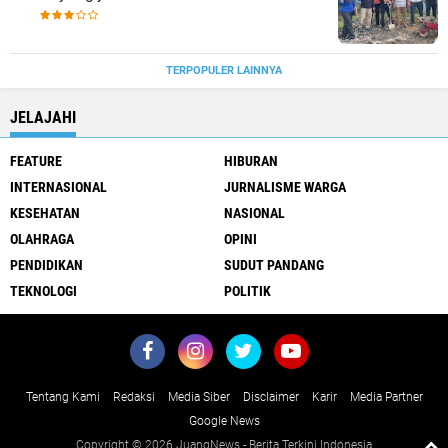
TERPOPULER LAINNYA
JELAJAHI
FEATURE
HIBURAN
INTERNASIONAL
JURNALISME WARGA
KESEHATAN
NASIONAL
OLAHRAGA
OPINI
PENDIDIKAN
SUDUT PANDANG
TEKNOLOGI
POLITIK
Tentang Kami
Redaksi
Media Siber
Disclaimer
Karir
Media Partner
Google News
Copyright ©
2026 JuangNews - Berita Terkini Indonesia