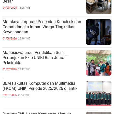
Besar
04/08/2026,
13:28 WIB
Maraknya Laporan Pencurian Kapolsek dan
Camat Jangka Imbau Warga Tingkatkan
Kewaspadaan
01/08/2026,
23:16 WIB
Mahasiswa prodi Pendidikan Seni
Pertunjukan Fkip UNIKI Raih Juara III
Peksimida
31/07/2026,
22:12 WIB
BEM Fakultas Komputer dan Multimedia
(FKOM) UNIKI Periode 2025/2026 dilantik
29/07/2026,
06:42 WIB