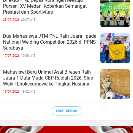
Direktur PNL Lepas Kontingen Menuju
Porseni XV Medan, Kobarkan Semangat
Prestasi dan Sportivitas
23/07/2026,
20:07 WIB
Dua Mahasiswa JTM PNL Raih Juara I pada
National Welding Competition 2026 di PPNS
Surabaya
17/07/2026,
10:38 WIB
Mahasiswi Baru Unimal Asal Bireuen Raih
Juara 1 Duta Muda CBP Rupiah 2026, Siap
Wakili Lhokseumawe ke Tingkat Nasional
15/07/2026,
19:02 WIB
LIHAT SEMUA