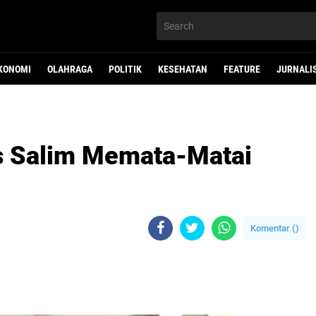
KONOMI
OLAHRAGA
POLITIK
KESEHATAN
FEATURE
JURNALI
us Salim Memata-Matai
Komentar (
)