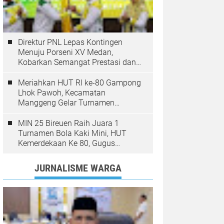
Direktur PNL Lepas Kontingen
Menuju Porseni XV Medan,
Kobarkan Semangat Prestasi dan
Sportivitas
Meriahkan HUT RI ke-80 Gampong
Lhok Pawoh, Kecamatan
Manggeng Gelar Turnamen
Sepakbola. Ini Pesan Camat
MIN 25 Bireuen Raih Juara 1
Turnamen Bola Kaki Mini, HUT
Kemerdekaan Ke 80, Gugus
Jangka
JURNALISME WARGA