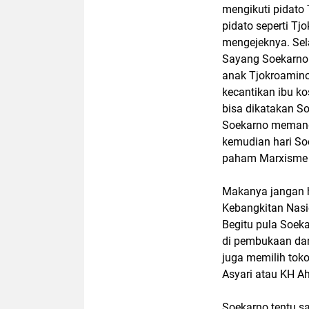
mengikuti pidato 
pidato seperti T
mengejeknya. Sela
Sayang Soekarno k
anak Tjokroamino
kecantikan ibu ko
bisa dikatakan So
Soekarno memang s
kemudian hari S
paham Marxisme 
Makanya jangan h
Kebangkitan Nasio
Begitu pula Soek
di pembukaan dan
juga memilih tok
Asyari atau KH 
Soekarno tentu sa