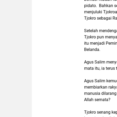
pidato. Bahkan s
menjuluki Tjokro
Tjokro sebagai R
Setelah mendenga
Tjokro pun menya
itu menjadi Pemi
Belanda.
Agus Salim meny
mata itu, ia teru
Agus Salim kemud
membiarkan raky
manusia dilarang
Allah semata?
Tjokro senang ke