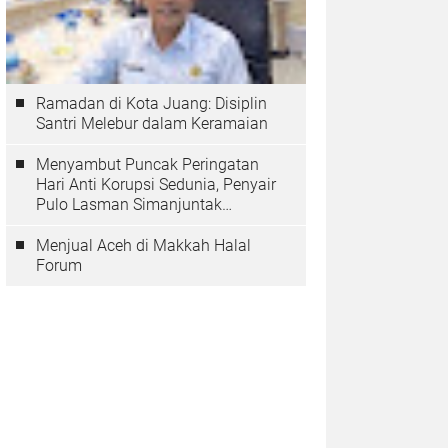
Ramadan di Kota Juang: Disiplin
Santri Melebur dalam Keramaian
Menyambut Puncak Peringatan
Hari Anti Korupsi Sedunia, Penyair
Pulo Lasman Simanjuntak
Menurunkan Tiga Sajak Soroti
Korupsi di Indonesia
Menjual Aceh di Makkah Halal
Forum