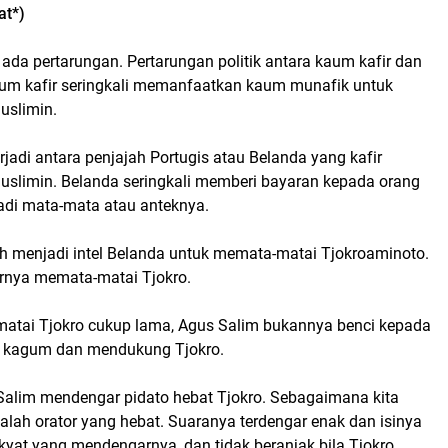
at*)
 ada pertarungan. Pertarungan politik antara kaum kafir dan
m kafir seringkali memanfaatkan kaum munafik untuk
slimin.
erjadi antara penjajah Portugis atau Belanda yang kafir
limin. Belanda seringkali memberi bayaran kepada orang
adi mata-mata atau anteknya.
h menjadi intel Belanda untuk memata-matai Tjokroaminoto.
irnya memata-matai Tjokro.
atai Tjokro cukup lama, Agus Salim bukannya benci kepada
h kagum dan mendukung Tjokro.
Salim mendengar pidato hebat Tjokro. Sebagaimana kita
dalah orator yang hebat. Suaranya terdengar enak dan isinya
kyat yang mendengarnya, dan tidak beranjak bila Tjokro