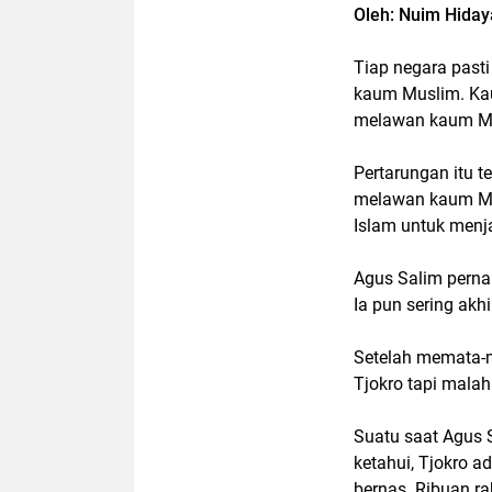
Oleh: Nuim Hiday
Tiap negara pasti
kaum Muslim. Kau
melawan kaum Mu
Pertarungan itu t
melawan kaum Mus
Islam untuk menj
Agus Salim perna
Ia pun sering akh
Setelah memata-m
Tjokro tapi mala
Suatu saat Agus 
ketahui, Tjokro a
bernas. Ribuan ra