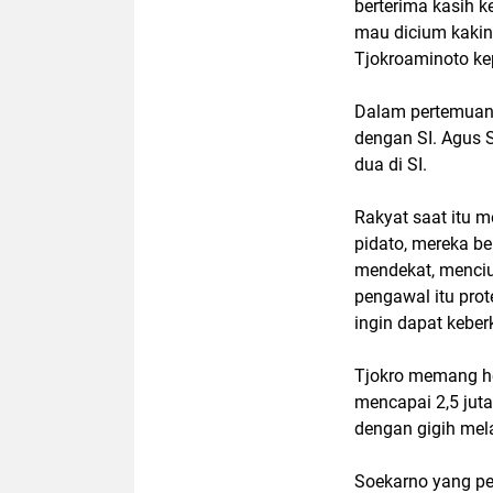
berterima kasih 
mau dicium kakiny
Tjokroaminoto ke
Dalam pertemuan 
dengan SI. Agus 
dua di SI.
Rakyat saat itu 
pidato, mereka be
mendekat, menciu
pengawal itu pro
ingin dapat kebe
Tjokro memang he
mencapai 2,5 jut
dengan gigih mel
Soekarno yang pe