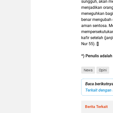
sungguh, akan me
menjadikan orang
meneguhkan bagi 
benar mengubah (
aman sentosa. Me
mempersekutukan-
kafir setelah (jan
Nur 55).
[]
*) Penulis adala
News
Opini
Baca berikutnya
Berita Terkait