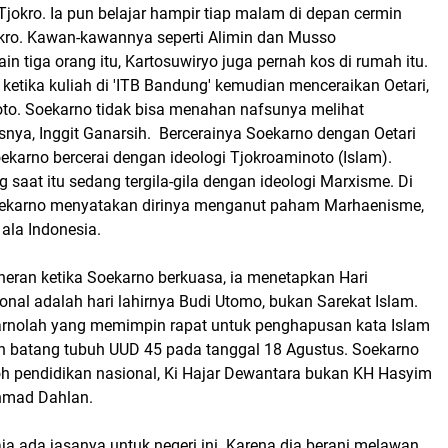
Tjokro. Ia pun belajar hampir tiap malam di depan cermin
jokro. Kawan-kawannya seperti Alimin dan Musso
in tiga orang itu, Kartosuwiryo juga pernah kos di rumah itu.
etika kuliah di 'ITB Bandung' kemudian menceraikan Oetari,
to. Soekarno tidak bisa menahan nafsunya melihat
snya, Inggit Ganarsih. Bercerainya Soekarno dengan Oetari
ekarno bercerai dengan ideologi Tjokroaminoto (Islam).
aat itu sedang tergila-gila dengan ideologi Marxisme. Di
oekarno menyatakan dirinya menganut paham Marhaenisme,
ala Indonesia.
eran ketika Soekarno berkuasa, ia menetapkan Hari
nal adalah hari lahirnya Budi Utomo, bukan Sarekat Islam.
arnolah yang memimpin rapat untuk penghapusan kata Islam
 batang tubuh UUD 45 pada tanggal 18 Agustus. Soekarno
oh pendidikan nasional, Ki Hajar Dewantara bukan KH Hasyim
Ahmad Dahlan.
ja ada jasanya untuk negeri ini. Karena dia berani melawan