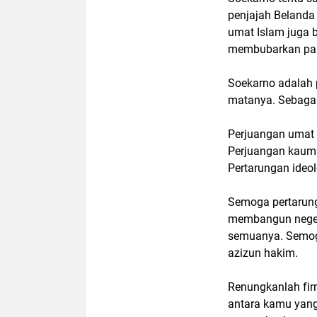
penjajah Belanda 
umat Islam juga b
membubarkan par
Soekarno adalah
matanya. Sebagai
Perjuangan umat I
Perjuangan kaum
Pertarungan ideo
Semoga pertarung
membangun negeri
semuanya. Semoga
azizun hakim.
Renungkanlah firm
antara kamu yang