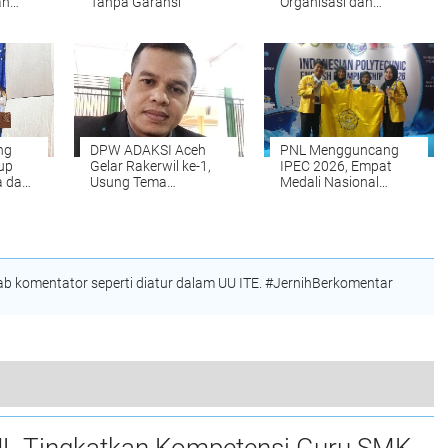
ah
Tanpa Garansi
Organisasi dan
am
Advokasi
m
Kesejahteraan Dosen
ng
DPW ADAKSI Aceh
PNL Mengguncang
up
Gelar Rakerwil ke-1,
IPEC 2026, Empat
 dan
Usung Tema
Medali Nasional
alam
Kesejahteraan Dosen
Dibawa Pulang dari
dan Penguatan
Surabaya
Q
Organisasi
 komentator seperti diatur dalam UU ITE. #JernihBerkomentar
Kecewa dengan Kapala Kampungnya, Masyarakat Kampung Lae Saga Datangi Inspektorat Kota Subulussalam