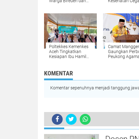
Warga Bireuen dan
Kesehatan Ceg
Dua Anaknya dari
Stunting di Nis
Malaysia
melalui Progra
"Gasting"
Poltekkes Kemenkes
Camat Mangge
Aceh Tingkatkan
Gaungkan Perb
Kesiapan Ibu Hamil
Peukong Agama
Lewat Kalender
Wacana Jam M
Hitung Mundur
Siswa Saat
Persalinan Berbasis
Penutupan MT
KOMENTAR
Kearifan Lokal
Komentar sepenuhnya menjadi tanggung jawab
TERKINI