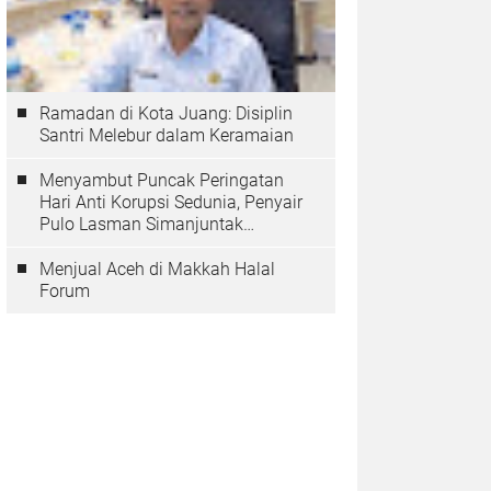
Ramadan di Kota Juang: Disiplin
Santri Melebur dalam Keramaian
Menyambut Puncak Peringatan
Hari Anti Korupsi Sedunia, Penyair
Pulo Lasman Simanjuntak
Menurunkan Tiga Sajak Soroti
Korupsi di Indonesia
Menjual Aceh di Makkah Halal
Forum