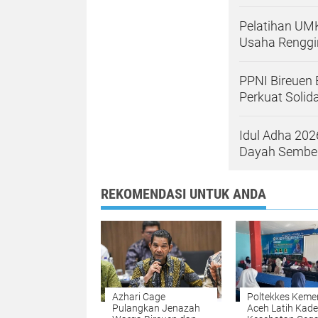
Pelatihan UM
Usaha Renggin
PPNI Bireuen
Perkuat Solida
Idul Adha 20
Dayah Sembel
REKOMENDASI UNTUK ANDA
Azhari Cage
Poltekkes Keme
Pulangkan Jenazah
Aceh Latih Kade