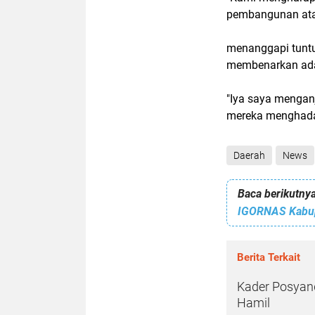
pembangunan atau
menanggapi tuntu
membenarkan ada
"Iya saya menga
mereka menghadap
Daerah
News
Baca berikutnya
Berita Terkait
Kader Posyan
Hamil