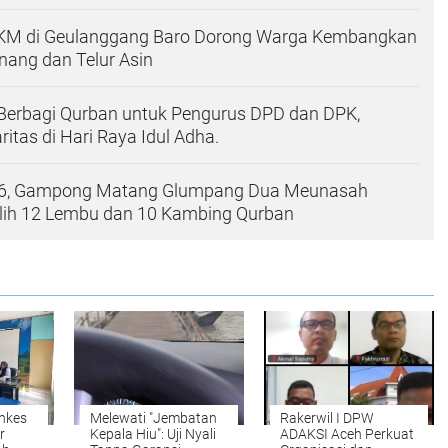
KM di Geulanggang Baro Dorong Warga Kembangkan
ang dan Telur Asin
 Berbagi Qurban untuk Pengurus DPD dan DPK,
ritas di Hari Raya Idul Adha.
26, Gampong Matang Glumpang Dua Meunasah
ih 12 Lembu dan 10 Kambing Qurban
nkes
Melewati "Jembatan
Rakerwil I DPW
r
Kepala Hiu": Uji Nyali
ADAKSI Aceh Perkuat