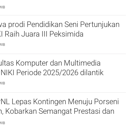
daan
WIB
a prodi Pendidikan Seni Pertunjukan
I Raih Juara III Peksimida
WIB
ltas Komputer dan Multimedia
FKOM) UNIKI Periode 2025/2026 dilantik
WIB
PNL Lepas Kontingen Menuju Porseni
, Kobarkan Semangat Prestasi dan
as
WIB