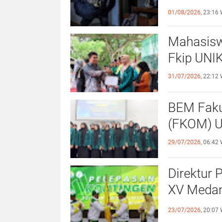
Kewaspa
01/08/2026,
23:16 
Mahasisw
Fkip UNIK
31/07/2026,
22:12 
BEM Faku
(
29/07/2026,
06:42 
Direktur 
XV Medan
Sportivit
23/07/2026,
20:07 