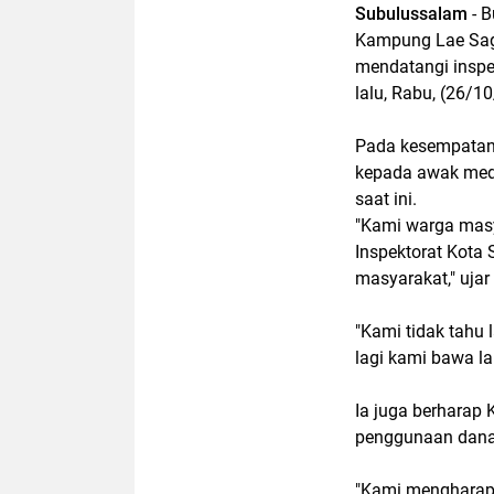
Subulussalam
- B
Kampung Lae Sag
mendatangi inspe
lalu, Rabu, (26/1
Pada kesempatan
kepada awak medi
saat ini.
"Kami warga mas
Inspektorat Kota
masyarakat," uja
"Kami tidak tahu 
lagi kami bawa la
Ia juga berharap
penggunaan dana
"Kami mengharapk