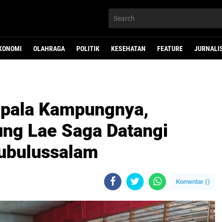
KONOMI
OLAHRAGA
POLITIK
KESEHATAN
FEATURE
JURNALI
pala Kampungnya,
ng Lae Saga Datangi
Subulussalam
Komentar (
)