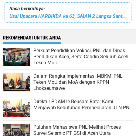
Baca berikutnya:
Usai Upacara HARDIKDA ke 63, SMAN 2 Langsa Santuni dan Peusijuk Siswi yang Baru Masuk Islam
REKOMENDASI UNTUK ANDA
Perkuat Pendidikan Vokasi, PNL dan Dinas
Pendidikan Aceh, Serta Cabdin Seluruh Aceh
Teken MoU
Dalam Rangka Implementasi MBKM, PNL
Teken MoU dan MoA dengan KPPN
Lhokseumawe
Direktur PDAM Ie Beusare Rata: Kami
Menjawab Kebutuhan Pembelajaran JTN-PNL
Puluhan Mahasiswa PNL Melihat Proses
Survei Seismic PT GSI di Aceh Utara