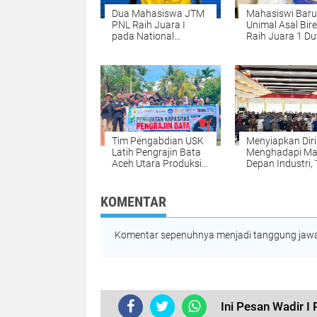
Dua Mahasiswa JTM
Mahasiswi Baru
PNL Raih Juara I
Unimal Asal Bir
pada National
Raih Juara 1 Du
Welding Competition
Muda CBP Rupi
2026 di PPNS
2026, Siap Wakil
Surabaya
Lhokseumawe k
Tingkat Nasiona
Tim Pengabdian USK
Menyiapkan Diri
Latih Pengrajin Bata
Menghadapi M
Aceh Utara Produksi
Depan Industri, 
Bata Ramah
Mesin PNL Gela
Lingkungan dari
Kuliah Umum
Lumpur Banjir
Bersama Deputi
KOMENTAR
Operasi BPMA
Komentar sepenuhnya menjadi tanggung jawab
Ini Pesan Wadir 
TERKINI