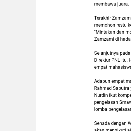
membawa juara.
Terakhir Zamzam
memohon restu k
"Mintakan dan mo
Zamzami di hada
Selanjutnya pada
Direktur PNL itu
empat mahasiswa
Adapun empat ma
Rahmad Saputra y
Nurdin ikut komp
pengelasan Smaw 
lomba pengelasa
Senada dengan W
akan mengikuti a