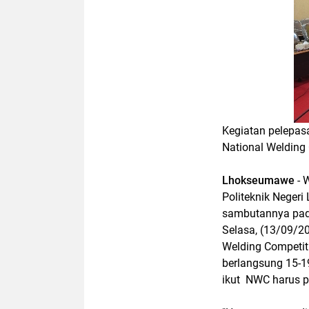
Kegiatan pelepas
National Welding 
Lhokseumawe
- 
Politeknik Neger
sambutannya pad
Selasa, (13/09/2
Welding Competit
berlangsung 15-
ikut NWC harus pe