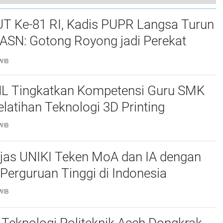
UT Ke-81 RI, Kadis PUPR Langsa Turun
ASN: Gotong Royong jadi Perekat
maan
WIB
L Tingkatkan Kompetensi Guru SMK
elatihan Teknologi 3D Printing
WIB
njas UNIKI Teken MoA dan IA dengan
Perguruan Tinggi di Indonesia
WIB