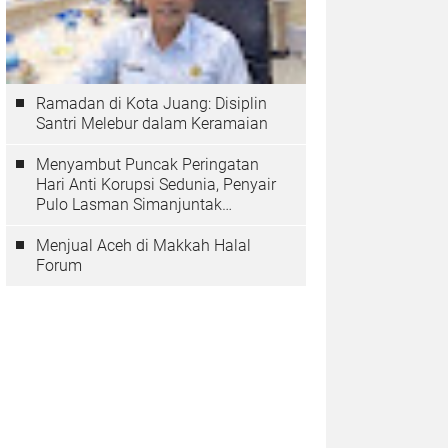
Ramadan di Kota Juang: Disiplin
Santri Melebur dalam Keramaian
Menyambut Puncak Peringatan
Hari Anti Korupsi Sedunia, Penyair
Pulo Lasman Simanjuntak
Menurunkan Tiga Sajak Soroti
Korupsi di Indonesia
Menjual Aceh di Makkah Halal
Forum