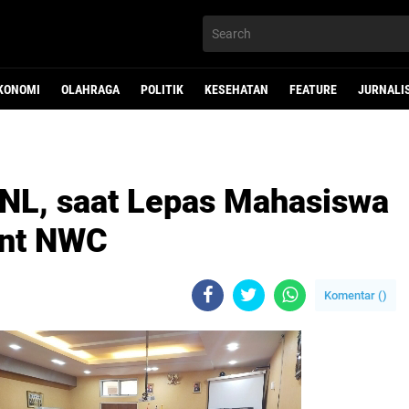
KONOMI
OLAHRAGA
POLITIK
KESEHATAN
FEATURE
JURNALI
 PNL, saat Lepas Mahasiswa
ent NWC
Komentar (
)