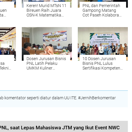
Keren! Murid MTsN 11
PNL dan Pemerintah
euen
Bireuen Raih Juara
Gampong Matang
ta
OSN-K Matematika
Cot Paseh Kolaborasi
ah
2026, Siap Melaju ke
Bangun SDM
i
Tingkat Provinsi
Pengelola Website
e
Desa
l
Dosen Jurusan Bisnis
10 Dosen Jurusan
asa
PNL Latih Pelaku
Bisnis PNL Lulus
Teknik
UMKM Kuliner
Sertifikasi Kompetensi
r
Meunasah Mesjid Go
Perpajakan dan
Digital
Akuntansi Manajerial
 komentator seperti diatur dalam UU ITE. #JernihBerkomentar
I PNL, saat Lepas Mahasiswa JTM yang Ikut Event NWC