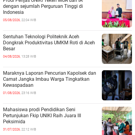
Prodi Penjas UNIKI Teken MoA dan IA
dengan sejumlah Perguruan Tinggi di
Indonesia
05/08/2026,
22:04 WIB
Sentuhan Teknologi Politeknik Aceh
Dongkrak Produktivitas UMKM Roti di Aceh
Besar
04/08/2026,
13:28 WIB
Maraknya Laporan Pencurian Kapolsek dan
Camat Jangka Imbau Warga Tingkatkan
Kewaspadaan
01/08/2026,
23:16 WIB
Mahasiswa prodi Pendidikan Seni
Pertunjukan Fkip UNIKI Raih Juara III
Peksimida
31/07/2026,
22:12 WIB