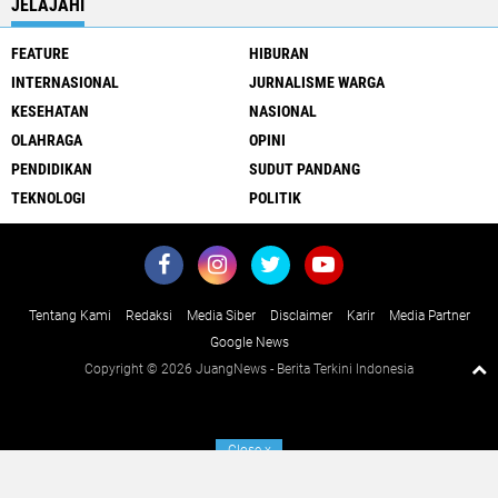
JELAJAHI
FEATURE
HIBURAN
INTERNASIONAL
JURNALISME WARGA
KESEHATAN
NASIONAL
OLAHRAGA
OPINI
PENDIDIKAN
SUDUT PANDANG
TEKNOLOGI
POLITIK
Tentang Kami
Redaksi
Media Siber
Disclaimer
Karir
Media Partner
Google News
Copyright ©
2026 JuangNews - Berita Terkini Indonesia
Close
x