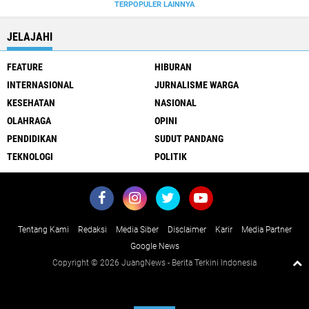
TERPOPULER LAINNYA
JELAJAHI
FEATURE
HIBURAN
INTERNASIONAL
JURNALISME WARGA
KESEHATAN
NASIONAL
OLAHRAGA
OPINI
PENDIDIKAN
SUDUT PANDANG
TEKNOLOGI
POLITIK
Tentang Kami
Redaksi
Media Siber
Disclaimer
Karir
Media Partner
Google News
Copyright ©
2026 JuangNews - Berita Terkini Indonesia