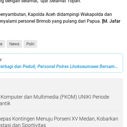
g dengan selamat," ujar Selamat Topan.
 penyambutan, Kapolda Aceh didampingi Wakapolda dan
nyalami personel Brimob yang pulang dari Papua.
[M. Jafar
ne
News
Polri
:
Jumat Berkah Berbagi dan Peduli, Personel Polres Lhokseumawe Bersama Anak Yatim Doakan Kesembuhan Ibu Kapolres
 Komputer dan Multimedia (FKOM) UNIKI Periode
antik
Lepas Kontingen Menuju Porseni XV Medan, Kobarkan
tasi dan Sportivitas