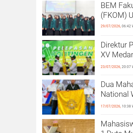
BEM Faku
(
29/07/2026,
06:42 
Direktur 
XV Medan
Sportivit
23/07/2026,
20:07 
Dua Maha
National 
Surabaya
17/07/2026,
10:38 
Mahasiswi