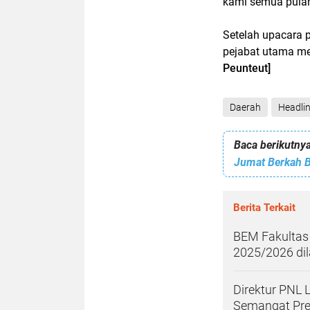
kami semua pulan
Setelah upacara
pejabat utama me
Peunteut]
Daerah
Headli
Baca berikutnya
Berita Terkait
BEM Fakultas
2025/2026 dil
Direktur PNL 
Semangat Pres