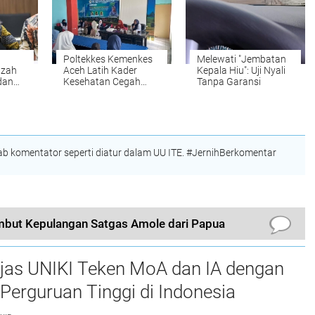
Poltekkes Kemenkes
Melewati "Jembatan
azah
Aceh Latih Kader
Kepala Hiu": Uji Nyali
dan
Kesehatan Cegah
Tanpa Garansi
ri
Stunting di Nisam
melalui Program
"Gasting"
 komentator seperti diatur dalam UU ITE. #JernihBerkomentar
but Kepulangan Satgas Amole dari Papua
njas UNIKI Teken MoA dan IA dengan
Perguruan Tinggi di Indonesia