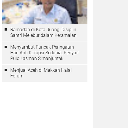
Ramadan di Kota Juang: Disiplin
Santri Melebur dalam Keramaian
Menyambut Puncak Peringatan
Hari Anti Korupsi Sedunia, Penyair
Pulo Lasman Simanjuntak
Menurunkan Tiga Sajak Soroti
Korupsi di Indonesia
Menjual Aceh di Makkah Halal
Forum