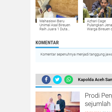
Mahasiswi Baru
Azhari Cage
Unimal Asal Bireuen
Pulangkan Jen
Raih Juara 1 Duta
Warga Bireuen 
Muda CBP Rupiah
Dua Anaknya da
2026, Siap Wakili
Malaysia
Lhokseumawe ke
KOMENTAR
Tingkat Nasional
Komentar sepenuhnya menjadi tanggung jawab
Kapolda Aceh Sam
TERKINI
Prodi Pe
sejumlah 