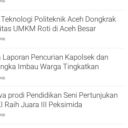
WIB
Teknologi Politeknik Aceh Dongkrak
itas UMKM Roti di Aceh Besar
WIB
 Laporan Pencurian Kapolsek dan
ngka Imbau Warga Tingkatkan
daan
WIB
a prodi Pendidikan Seni Pertunjukan
I Raih Juara III Peksimida
WIB