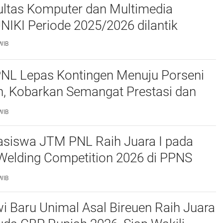
ltas Komputer dan Multimedia
FKOM) UNIKI Periode 2025/2026 dilantik
WIB
PNL Lepas Kontingen Menuju Porseni
, Kobarkan Semangat Prestasi dan
as
WIB
siswa JTM PNL Raih Juara I pada
Welding Competition 2026 di PPNS
WIB
 Baru Unimal Asal Bireuen Raih Juara