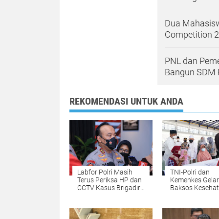
Dua Mahasisw
Competition 
PNL dan Peme
Bangun SDM P
REKOMENDASI UNTUK ANDA
Labfor Polri Masih
TNI-Polri dan
Terus Periksa HP dan
Kemenkes Gelar
CCTV Kasus Brigadir
Baksos Keseha
J Secara Scientific
Crime Investigation