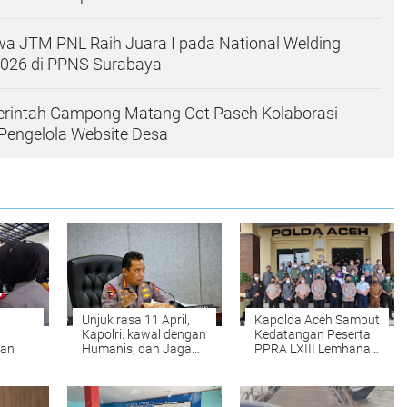
a JTM PNL Raih Juara I pada National Welding
2026 di PPNS Surabaya
rintah Gampong Matang Cot Paseh Kolaborasi
engelola Website Desa
Unjuk rasa 11 April,
Kapolda Aceh Sambut
Kapolri: kawal dengan
Kedatangan Peserta
tan
Humanis, dan Jaga
PPRA LXIII Lemhanas
Kesucian Bulan
RI
Ramadan