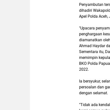
Penyambutan ters
dihadiri Wakapol
Apel Polda Aceh,
"Upacara penyamb
penghargaan kesa
diamanatkan oleh 
Ahmad Haydar d
Sementara itu, D
memimpin kepula
BKO Polda Papua 
2022.
Ia bersyukur, se
persoalan dan ga
dengan selamat.
"Tidak ada kenda