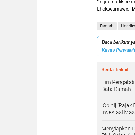
"Ingin mudik, ren
Lhokseumawe.
[M
Daerah
Headli
Baca berikutnya
Kasus Penyalah
Berita Terkait
Tim Pengabdia
Bata Ramah L
[Opini] “Paja
Investasi Mas
Menyiapkan Di