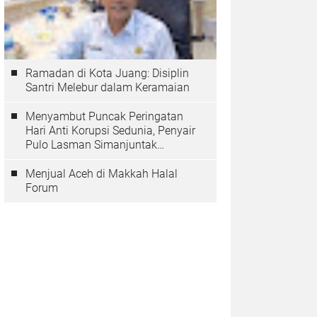
Ramadan di Kota Juang: Disiplin
Santri Melebur dalam Keramaian
Menyambut Puncak Peringatan
Hari Anti Korupsi Sedunia, Penyair
Pulo Lasman Simanjuntak
Menurunkan Tiga Sajak Soroti
Korupsi di Indonesia
Menjual Aceh di Makkah Halal
Forum