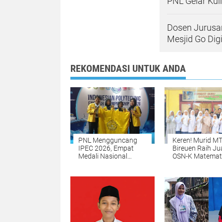
PNL Gelar Ku
Dosen Jurusa
Mesjid Go Digi
REKOMENDASI UNTUK ANDA
PNL Mengguncang
Keren! Murid M
IPEC 2026, Empat
Bireuen Raih Ju
Medali Nasional
OSN-K Matemat
Dibawa Pulang dari
2026, Siap Mela
Surabaya
Tingkat Provinsi