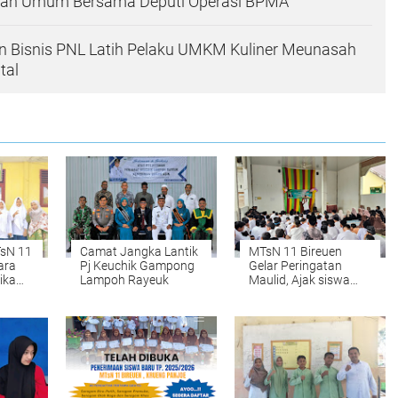
liah Umum Bersama Deputi Operasi BPMA
n Bisnis PNL Latih Pelaku UMKM Kuliner Meunasah
tal
TsN 11
Camat Jangka Lantik
MTsN 11 Bireuen
ara
Pj Keuchik Gampong
Gelar Peringatan
ika
Lampoh Rayeuk
Maulid, Ajak siswa
ju ke
mencintai Rasulullah
SAW