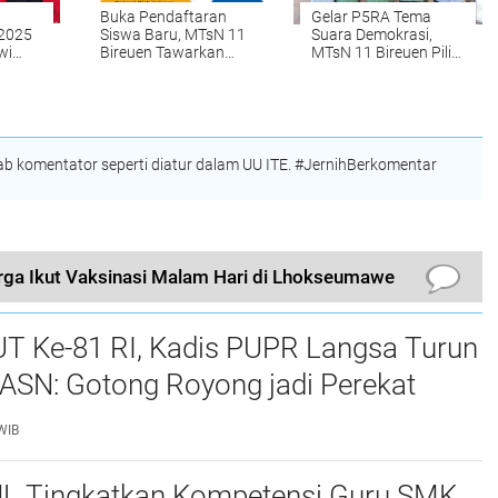
Buka Pendaftaran
Gelar P5RA Tema
 2025
Siswa Baru, MTsN 11
Suara Demokrasi,
wi
Bireuen Tawarkan
MTsN 11 Bireuen Pilih
n Siap
Program ini
Ketua OSIM Baru
di
l
 komentator seperti diatur dalam UU ITE. #JernihBerkomentar
rga Ikut Vaksinasi Malam Hari di Lhokseumawe
UT Ke-81 RI, Kadis PUPR Langsa Turun
ASN: Gotong Royong jadi Perekat
maan
WIB
L Tingkatkan Kompetensi Guru SMK