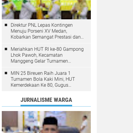
Direktur PNL Lepas Kontingen
Menuju Porseni XV Medan,
Kobarkan Semangat Prestasi dan
Sportivitas
Meriahkan HUT RI ke-80 Gampong
Lhok Pawoh, Kecamatan
Manggeng Gelar Turnamen
Sepakbola. Ini Pesan Camat
MIN 25 Bireuen Raih Juara 1
Turnamen Bola Kaki Mini, HUT
Kemerdekaan Ke 80, Gugus
Jangka
JURNALISME WARGA