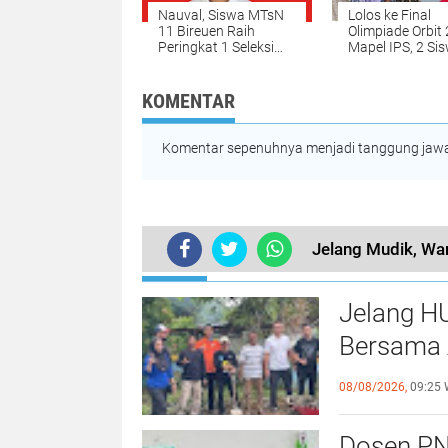
Nauval, Siswa MTsN
Lolos ke Final
11 Bireuen Raih
Olimpiade Orbit
Peringkat 1 Seleksi
Mapel IPS, 2 Sis
OMI 2025 Tingkat
MTsN 11 Bireue
Kabupaten
Harumkan Aceh 
Tingkat Nasiona
KOMENTAR
Komentar sepenuhnya menjadi tanggung jawab
Jelang Mudik, Wa
TERKINI
Jelang H
Bersama 
Kebersa
08/08/2026,
09:25 
Dosen PN