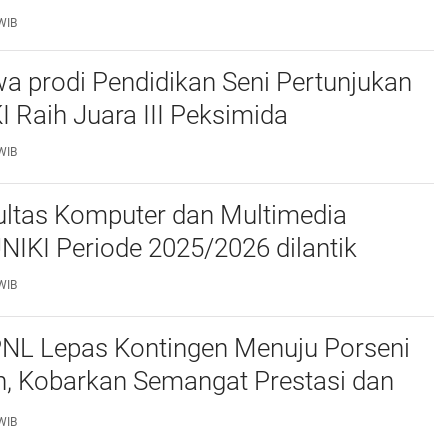
daan
WIB
a prodi Pendidikan Seni Pertunjukan
I Raih Juara III Peksimida
WIB
ltas Komputer dan Multimedia
FKOM) UNIKI Periode 2025/2026 dilantik
WIB
PNL Lepas Kontingen Menuju Porseni
, Kobarkan Semangat Prestasi dan
as
WIB