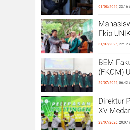
Kewaspa
01/08/2026,
23:16 
Mahasisw
Fkip UNIK
31/07/2026,
22:12 
BEM Faku
(
29/07/2026,
06:42 
Direktur 
XV Medan
Sportivit
23/07/2026,
20:07 