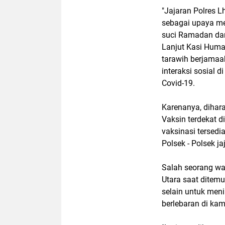
"Jajaran Polres 
sebagai upaya me
suci Ramadan dan 
Lanjut Kasi Huma
tarawih berjamaah
interaksi sosial
Covid-19.
Karenanya, dihar
Vaksin terdekat di
vaksinasi tersedi
Polsek - Polsek ja
Salah seorang wa
Utara saat ditemu
selain untuk men
berlebaran di ka