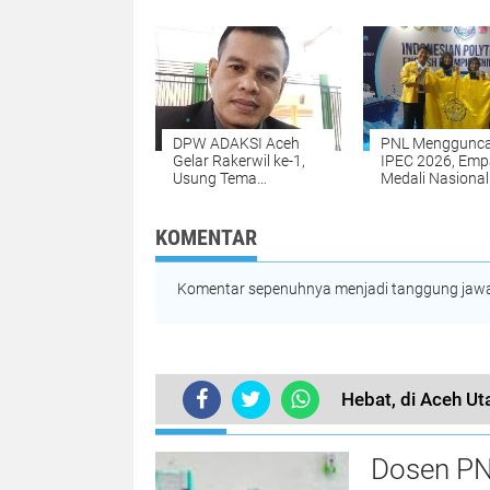
Kesejahteraan 
DPW ADAKSI Aceh
PNL Menggunc
Gelar Rakerwil ke-1,
IPEC 2026, Emp
Usung Tema
Medali Nasional
Kesejahteraan Dosen
Dibawa Pulang 
dan Penguatan
Surabaya
Organisasi
KOMENTAR
Komentar sepenuhnya menjadi tanggung jawab
Hebat, di Aceh Ut
TERKINI
Dosen PN