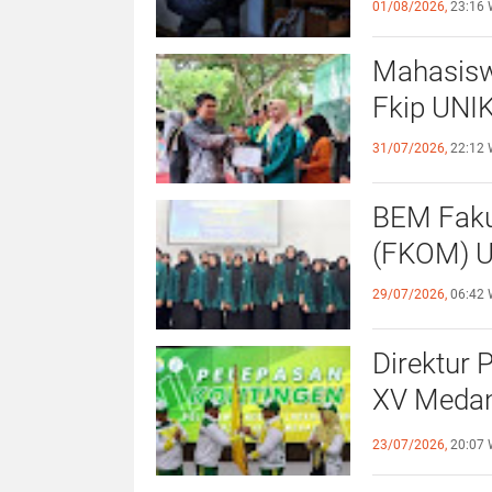
01/08/2026,
23:16 
Mahasisw
Fkip UNIK
31/07/2026,
22:12 
BEM Faku
(
29/07/2026,
06:42 
Direktur 
XV Medan
Sportivit
23/07/2026,
20:07 