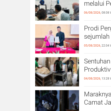
melalui P
06/08/2026,
08:08 
Prodi Pe
sejumlah 
05/08/2026,
22:04 
Sentuhan 
Produktiv
04/08/2026,
13:28 
Maraknya
Camat Ja
Kewaspa