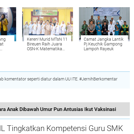
Dosen
Hitung Mundur
Siswa Saat
Persalinan Berbasis
Penutupan MTQ
Kearifan Lokal
ang
Keren! Murid MTsN 11
Camat Jangka Lantik
at
Bireuen Raih Juara
Pj Keuchik Gampong
OSN-K Matematika
Lampoh Rayeuk
dari
2026, Siap Melaju ke
Tingkat Provinsi
 komentator seperti diatur dalam UU ITE. #JernihBerkomentar
ara Anak Dibawah Umur Pun Antusias Ikut Vaksinasi
L Tingkatkan Kompetensi Guru SMK