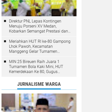
Direktur PNL Lepas Kontingen
Menuju Porseni XV Medan,
Kobarkan Semangat Prestasi dan
Sportivitas
Meriahkan HUT RI ke-80 Gampong
Lhok Pawoh, Kecamatan
Manggeng Gelar Turnamen
Sepakbola. Ini Pesan Camat
MIN 25 Bireuen Raih Juara 1
Turnamen Bola Kaki Mini, HUT
Kemerdekaan Ke 80, Gugus
Jangka
JURNALISME WARGA