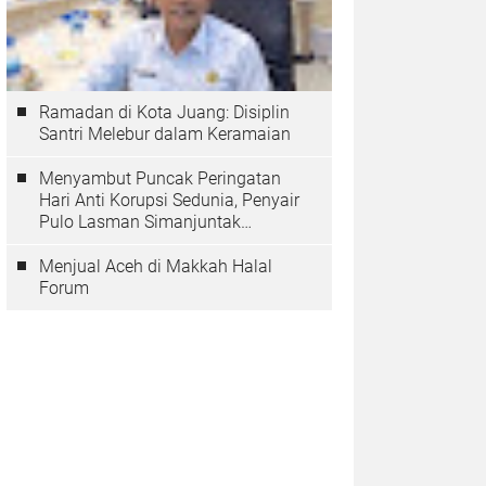
Ramadan di Kota Juang: Disiplin
Santri Melebur dalam Keramaian
Menyambut Puncak Peringatan
Hari Anti Korupsi Sedunia, Penyair
Pulo Lasman Simanjuntak
Menurunkan Tiga Sajak Soroti
Korupsi di Indonesia
Menjual Aceh di Makkah Halal
Forum