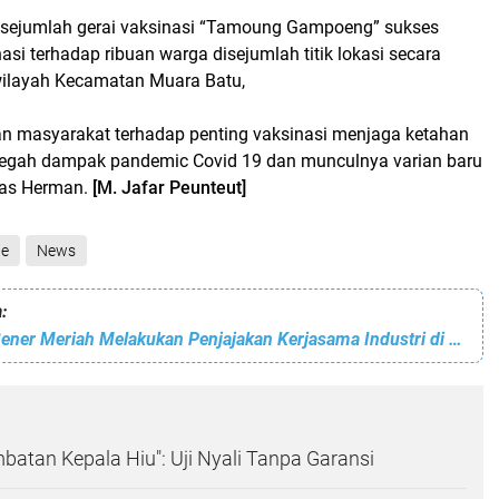
sejumlah gerai vaksinasi “Tamoung Gampoeng” sukses
si terhadap ribuan warga disejumlah titik lokasi secara
wilayah Kecamatan Muara Batu,
an masyarakat terhadap penting vaksinasi menjaga ketahan
egah dampak pandemic Covid 19 dan munculnya varian baru
kas Herman.
[M. Jafar Peunteut]
ne
News
:
SMK Negeri 1 Bener Meriah Melakukan Penjajakan Kerjasama Industri di Sumatera Utara
batan Kepala Hiu": Uji Nyali Tanpa Garansi