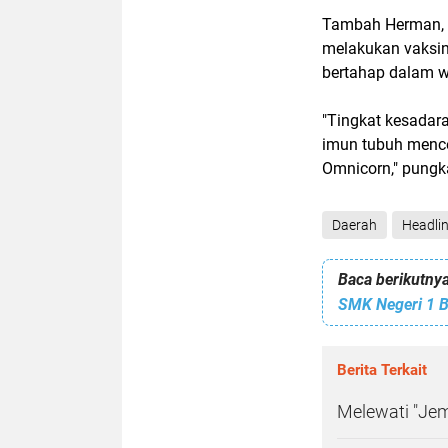
Tambah Herman, 
melakukan vaksina
bertahap dalam 
"Tingkat kesadar
imun tubuh menc
Omnicorn," pung
Daerah
Headli
Baca berikutnya
Berita Terkait
Melewati "Jem