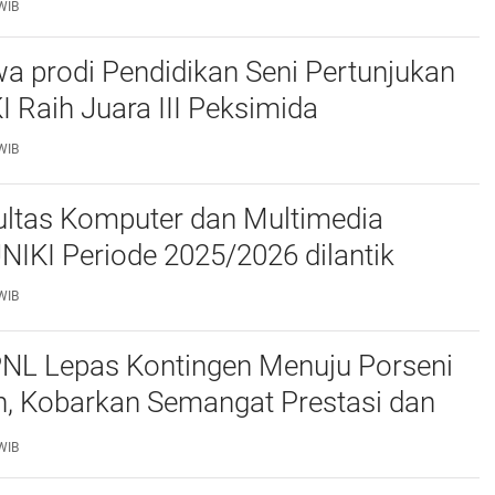
WIB
a prodi Pendidikan Seni Pertunjukan
I Raih Juara III Peksimida
WIB
ltas Komputer dan Multimedia
FKOM) UNIKI Periode 2025/2026 dilantik
WIB
PNL Lepas Kontingen Menuju Porseni
, Kobarkan Semangat Prestasi dan
as
WIB