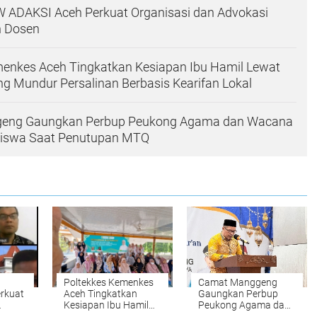
W ADAKSI Aceh Perkuat Organisasi dan Advokasi
n Dosen
menkes Aceh Tingkatkan Kesiapan Ibu Hamil Lewat
ng Mundur Persalinan Berbasis Kearifan Lokal
eng Gaungkan Perbup Peukong Agama dan Wacana
iswa Saat Penutupan MTQ
Poltekkes Kemenkes
Camat Manggeng
rkuat
Aceh Tingkatkan
Gaungkan Perbup
Kesiapan Ibu Hamil
Peukong Agama dan
Lewat Kalender
Wacana Jam Malam