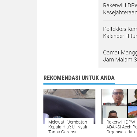
Rakerwil I DP
Kesejahteraa
Poltekkes Ke
Kalender Hitu
Camat Mangg
Jam Malam S
REKOMENDASI UNTUK ANDA
Melewati "Jembatan
Rakerwil I DPW
Kepala Hiu": Uji Nyali
ADAKSI Aceh Pe
Tanpa Garansi
Organisasi dan
Advokasi