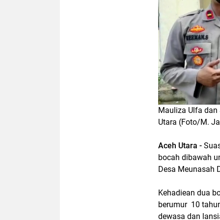
Mauliza Ulfa dan 
Utara (Foto/M. Ja
Aceh Utara -
Suas
bocah dibawah um
Desa Meunasah D
Kehadiean dua bo
berumur 10 tahun
dewasa dan lansi